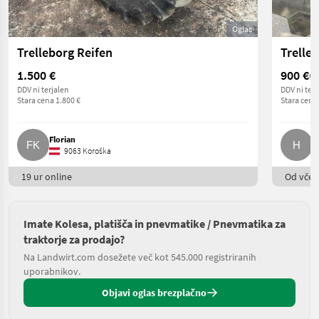
Oglas
Trelleborg Reifen
Trelle
1.500 €
900 €
Ce
DDV ni terjalen
DDV ni terj
Stara cena 1.800 €
Stara cena
Florian
H
9063 Koroška
19 ur online
Od včera
Imate Kolesa, platišča in pnevmatike / Pnevmatika za
traktorje za prodajo?
Na Landwirt.com dosežete več kot 545.000 registriranih
uporabnikov.
Objavi oglas brezplačno