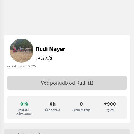
Rudi Mayer
, Avstrija
na spletu od 9/2025
Več ponudb od
Rudi
(1)
0%
0h
0
+900
Odstotek
Čas odziva
Seznam želja
Ogledi
odgovorov