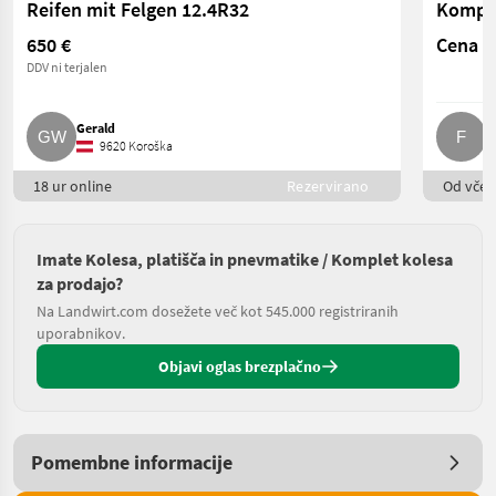
Reifen mit Felgen 12.4R32
650 €
Cena n
DDV ni terjalen
Gerald
F.
9620 Koroška
18 ur online
Rezervirano
Od včera
Imate Kolesa, platišča in pnevmatike / Komplet kolesa
za prodajo?
Na Landwirt.com dosežete več kot 545.000 registriranih
uporabnikov.
Objavi oglas brezplačno
Pomembne informacije