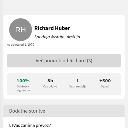
Richard Huber
Spodnja Avstrija, Avstrija
na spletu od 1/1970
Več ponudb od
Richard
(3)
100%
8h
1
+500
Odstotek
Čas odziva
Seznam želja
Ogledi
odgovorov
Dodatne storitve
Vas zanima prevoz?