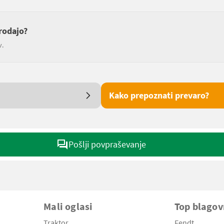
rodajo?
v.
Kako prepoznati prevaro?
Pošlji povpraševanje
Mali oglasi
Top blago
Traktor
Fendt