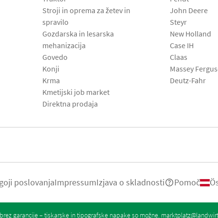
Stroji in oprema za žetev in
John Deere
spravilo
Steyr
Gozdarska in lesarska
New Holland
mehanizacija
Case IH
Govedo
Claas
Konji
Massey Fergu
Krma
Deutz-Fahr
Kmetijski job market
Direktna prodaja
goji poslovanja
Impressum
Izjava o skladnosti
Pomoč
Ös
rez garancije – tiskarske in tipografske napake so možne.
marktplatz@landwir