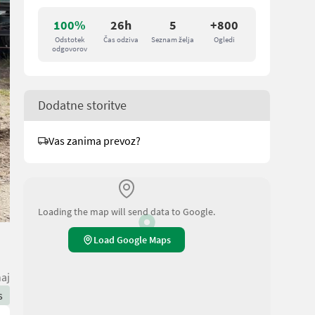
100%
26h
5
+800
Odstotek
Čas odziva
Seznam želja
Ogledi
odgovorov
Dodatne storitve
Vas zanima prevoz?
Loading the map will send data to Google.
Load Google Maps
aj
s