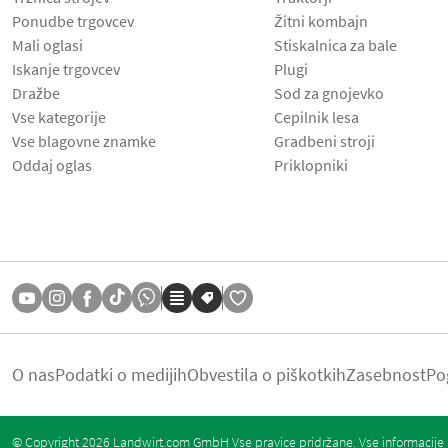
Ponudbe trgovcev
Žitni kombajn
Mali oglasi
Stiskalnica za bale
Iskanje trgovcev
Plugi
Dražbe
Sod za gnojevko
Vse kategorije
Cepilnik lesa
Vse blagovne znamke
Gradbeni stroji
Oddaj oglas
Priklopniki
O nas
Podatki o medijih
Obvestila o piškotkih
Zasebnost
Po
© Copyright 2026 Landwirt.com GmbH Vse pravice pridržane. Vse informacije b