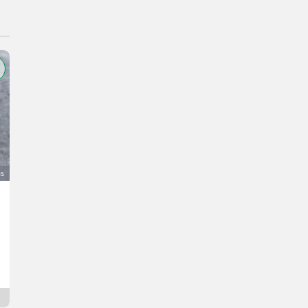
as
MTS 1501 hydr. Anbaukehrmaschine für Stapler, Radl
1.500 €
DDV ni terjalen
Jacob
3382 Spodnja Avstrija
3 dni na spletu