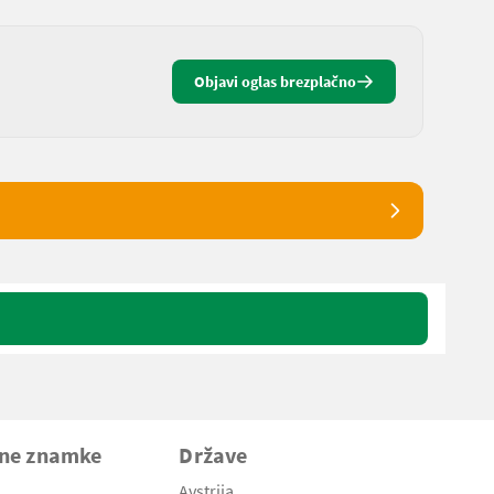
Objavi oglas brezplačno
vne znamke
Države
Avstrija