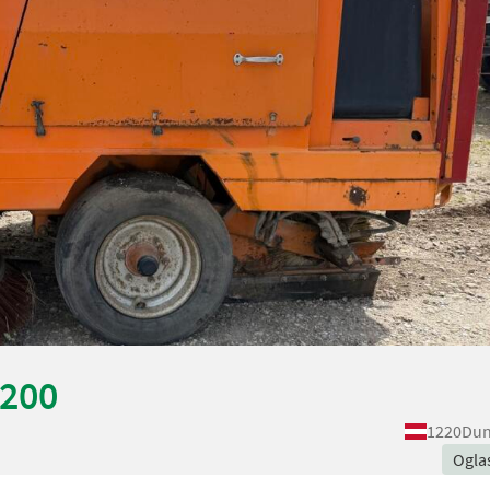
2200
1220
Dun
Ogla