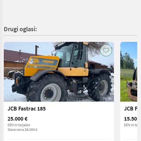
Drugi oglasi:
Oglas
JCB Fastrac 185
JCB Fa
25.000 €
15.500
DDV ni terjalen
DDV ni terj
Stara cena 28.000 €