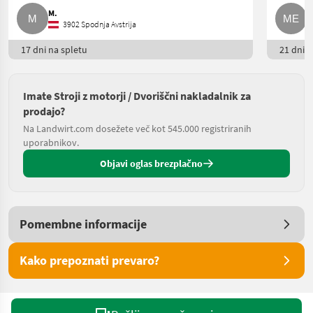
M.
M
3902 Spodnja Avstrija
17 dni na spletu
21 dni n
Imate Stroji z motorji / Dvoriščni nakladalnik za
prodajo?
Na Landwirt.com dosežete več kot 545.000 registriranih
uporabnikov.
Objavi oglas brezplačno
Pomembne informacije
Kako prepoznati prevaro?