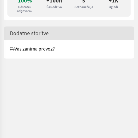
100%
+100h
5
+1K
Odstotek
Čas odziva
Seznam želja
Ogledi
odgovorov
Dodatne storitve
Vas zanima prevoz?