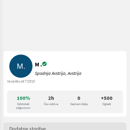
M .
Spodnja Avstrija, Avstrija
na spletu od 7/2010
100%
2h
0
+500
Odstotek
Čas odziva
Seznam želja
Ogledi
odgovorov
Dodatne storitve