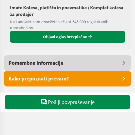
Imate Kolesa, platišča in pnevmatike / Komplet kolesa
za prodajo?
Na Landwirt.com dosežete več kot 545.000 registriranih
uporabnikov.
Objavi oglas brezplačno
Pomembne informacije
Kako prepoznati prevaro?
Pošlji povpraševanje