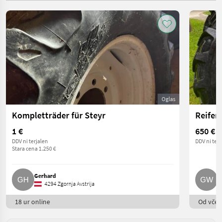
Oglas
Kompletträder für Steyr
Reifen
1 €
650 €
DDV ni terjalen
DDV ni terj
Stara cena 1.250 €
Gerhard
G
4294 Zgornja Avstrija
18 ur online
Od včera