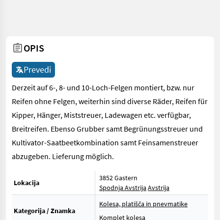
OPIS
Prevedi
Derzeit auf 6-, 8- und 10-Loch-Felgen montiert, bzw. nur
Reifen ohne Felgen, weiterhin sind diverse Räder, Reifen für
Kipper, Hänger, Miststreuer, Ladewagen etc. verfügbar,
Breitreifen. Ebenso Grubber samt Begrünungsstreuer und
Kultivator-Saatbeetkombination samt Feinsamenstreuer
abzugeben. Lieferung möglich.
3852 Gastern
Lokacija
Spodnja Avstrija
Avstrija
Kolesa, platišča in pnevmatike
Kategorija / Znamka
Komplet kolesa