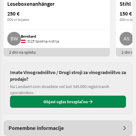
Leseboxenanhänger
Stihl 
250 €
150 €
DDV ni terjalen
DDV ni terj
Bernhard
A
3125 Spodnja Avstrija
2 dni na spletu
2 dni na
Imate Vinogradništvo / Drugi stroji za vinogradništvo za
prodajo?
Na Landwirt.com dosežete več kot 545.000 registriranih
uporabnikov.
Objavi oglas brezplačno
Pomembne informacije