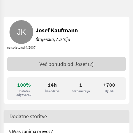
Josef Kaufmann
Štajerska, Avstrija
na spletu od 4/2007
Več ponudb od
Josef
(2)
100%
14h
1
+700
Odstotek
Čas odziva
Seznam želja
Ogledi
odgovorov
Dodatne storitve
Vas zanima prevoz?