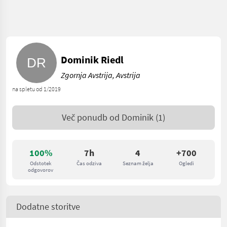
Dominik Riedl
Zgornja Avstrija, Avstrija
na spletu od 1/2019
Več ponudb od
Dominik
(1)
100%
7h
4
+700
Odstotek
Čas odziva
Seznam želja
Ogledi
odgovorov
Dodatne storitve