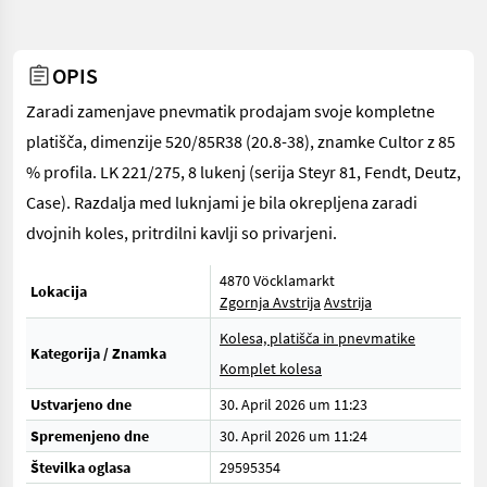
OPIS
Zaradi zamenjave pnevmatik prodajam svoje kompletne
platišča, dimenzije 520/85R38 (20.8-38), znamke Cultor z 85
% profila. LK 221/275, 8 lukenj (serija Steyr 81, Fendt, Deutz,
Case). Razdalja med luknjami je bila okrepljena zaradi
dvojnih koles, pritrdilni kavlji so privarjeni.
4870 Vöcklamarkt
Lokacija
Zgornja Avstrija
Avstrija
Kolesa, platišča in pnevmatike
Kategorija / Znamka
Komplet kolesa
Ustvarjeno dne
30. April 2026 um 11:23
Spremenjeno dne
30. April 2026 um 11:24
Številka oglasa
29595354