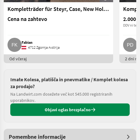
Kompletträder für Steyr, Case, New Holland
Komple
Cena na zahtevo
2.000 €
DDV ni terj
Fabian
P
4712 Zgornja Avstrija
Od včeraj
2 dni na
Imate Kolesa, platišča in pnevmatike / Komplet kolesa
za prodajo?
Na Landwirt.com dosežete več kot 545.000 registriranih
uporabnikov.
Objavi oglas brezplačno
Pomembne informacije