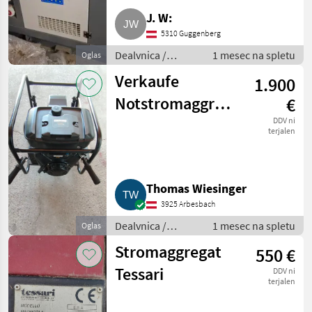
J. W:
5310 Guggenberg
Dealvnica /
1 mesec na spletu
Oglas
Električni
Verkaufe
1.900
generatorji
Notstromaggregat
€
MAG 2310HG
DDV ni
terjalen
Thomas Wiesinger
3925 Arbesbach
Dealvnica /
1 mesec na spletu
Oglas
Električni
Stromaggregat
550 €
generatorji
Tessari
DDV ni
terjalen