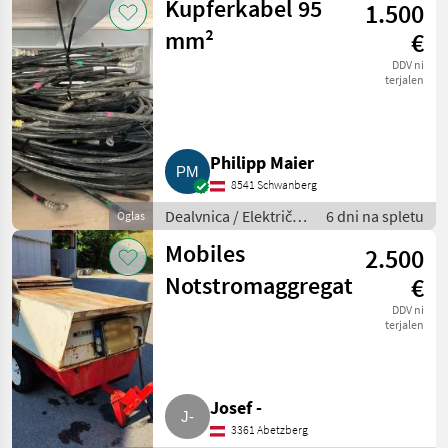
Kupferkabel 95
1.500
mm²
€
DDV ni
terjalen
Philipp Maier
8541 Schwanberg
Dealvnica / Električni
6 dni na spletu
Oglas
generatorji
Mobiles
2.500
Notstromaggregat
€
DDV ni
terjalen
Josef -
3361 Abetzberg