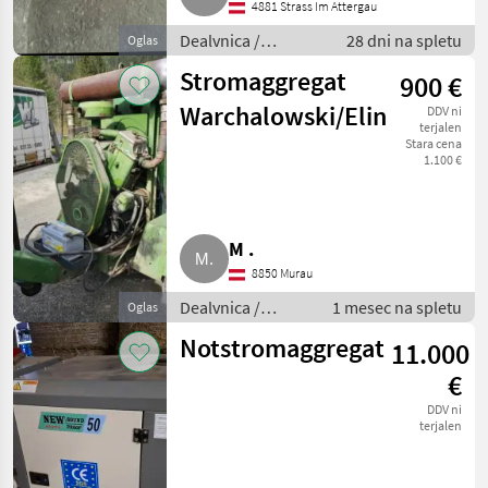
4881 Strass Im Attergau
Dealvnica /
28 dni na spletu
Oglas
Električni
Stromaggregat
900 €
generatorji
Warchalowski/Elin
DDV ni
terjalen
Stara cena
1.100 €
M .
8850 Murau
Dealvnica /
1 mesec na spletu
Oglas
Električni
Notstromaggregat
11.000
generatorji
€
DDV ni
terjalen