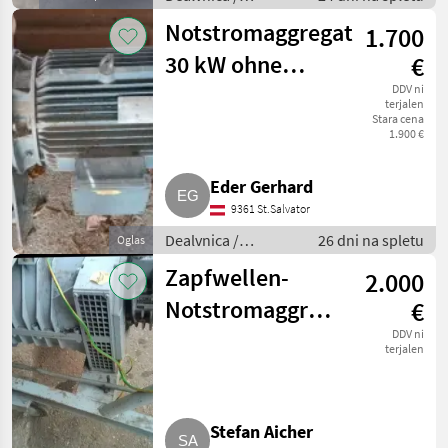
Električni
Notstromaggregat
1.700
generatorji
30 kW ohne
€
Motor
DDV ni
terjalen
Stara cena
1.900 €
Eder Gerhard
9361 St.Salvator
Dealvnica /
26 dni na spletu
Oglas
Električni
Zapfwellen-
2.000
generatorji
Notstromaggregat
€
Schneeberger
DDV ni
terjalen
Stefan Aicher