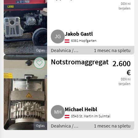
Stromerzeuger
DDV ni
terjalen
HPB 8,7 kW-E
Jakob Gastl
6361 Hopfgarten
Dealvnica /
1 mesec na spletu
Oglas
Električni
Notstromaggregat
2.600
generatorji
€
DDV ni
terjalen
Michael Heibl
8543 St. Martin im Sulmtal
Dealvnica /
1 mesec na spletu
Oglas
Električni