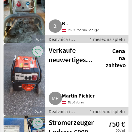
B .
2663 Rohr im Gebirge
Dealvnica /
1 mesec na spletu
Oglas
Električni
Verkaufe
Cena
generatorji
na
neuwertiges
zahtevo
Notstromaggregat
Unicraft PG-E 80
TEA
Martin Pichler
8250 Vorau
Dealvnica /
1 mesec na spletu
Oglas
Električni
Stromerzeuger
750 €
generatorji
Endress 6000
DDV ni