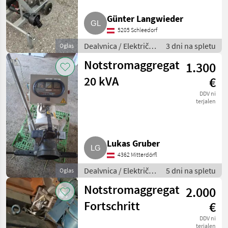
MARKETPLACE
Günter Langwieder
Ponudbe
Mali
5205 Schleedorf
Marketplace
trgovcev
oglasi
Dealvnica / Električni
3 dni na spletu
Oglas
generatorji
Notstromaggregat
1.300
20 kVA
€
DDV ni
terjalen
Lukas Gruber
4362 Mitterdörfl
Dealvnica / Električni
5 dni na spletu
Oglas
generatorji
Notstromaggregat
2.000
Fortschritt
€
DDV ni
terjalen