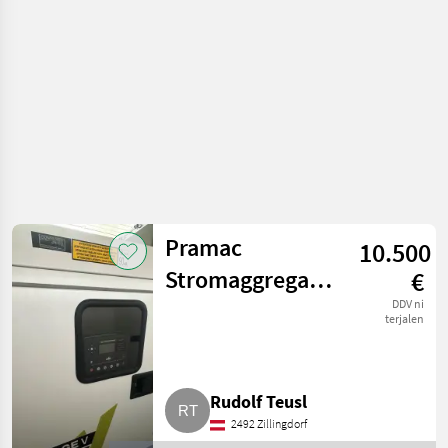
generatorji
Pramac
10.500
Stromaggregat
€
43 kVA GPW 45 Y
DDV ni
terjalen
Rudolf Teusl
2492 Zillingdorf