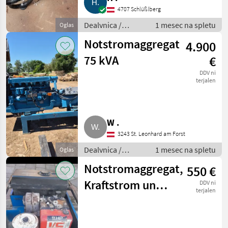
4707 Schlüßlberg
Dealvnica /
1 mesec na spletu
Oglas
Električni
Notstromaggregat
4.900
generatorji
75 kVA
€
DDV ni
terjalen
W .
3243 St. Leonhard am Forst
Dealvnica /
1 mesec na spletu
Oglas
Električni
Notstromaggregat,
550 €
generatorji
Kraftstrom und
DDV ni
terjalen
Lichtstrom