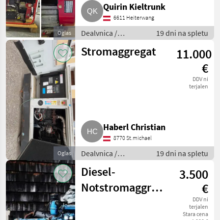
Quirin Kieltrunk
6611 Heiterwang
Dealvnica /
19 dni na spletu
Oglas
Električni
Stromaggregat
11.000
generatorji
€
DDV ni
terjalen
Haberl Christian
8770 St.michael
Dealvnica /
19 dni na spletu
Oglas
Električni
Diesel-
3.500
generatorji
Notstromaggregat
€
Hitzinger, Fiat
DDV ni
terjalen
Stara cena