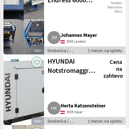
terjalen
DBS
Stara cena
850 €
Johannes Mayer
6500 Landeck
Dealvnica /
1 mesec na spletu
Oglas
Električni
HYUNDAI
Cena
generatorji
na
Notstromaggregat,
zahtevo
Aggregat, Diesel,
Generator, 6 kW
Herta Katzensteiner
3335 Weyer
Dealvnica /
1 mesec na spletu
Oglas
Električni