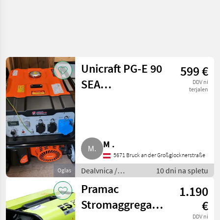
Unicraft PG-E 90
599 €
SEA
DDV ni
terjalen
Stromerzeuger,
7,5 kVA, nur 104
Bstd.
M .
5671 Bruck an der Großglocknerstraße
Dealvnica /
10 dni na spletu
Oglas
Električni
Pramac
1.190
generatorji
Stromaggregat 7
€
DDV ni