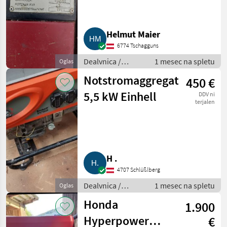
Helmut Maier
6774 Tschagguns
Dealvnica /
1 mesec na spletu
Oglas
Električni
Notstromaggregat
450 €
generatorji
5,5 kW Einhell
DDV ni
terjalen
H .
4707 Schlüßlberg
Dealvnica /
1 mesec na spletu
Oglas
Električni
Honda
1.900
generatorji
Hyperpower
€