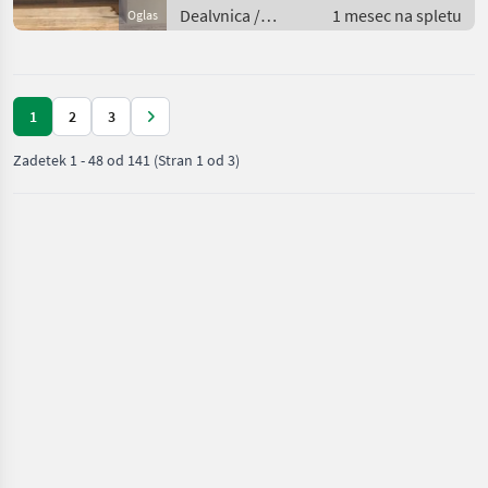
Dealvnica /
1 mesec na spletu
Oglas
Električni
generatorji
1
2
3
Zadetek
1
-
48
od
141
(Stran 1 od 3)