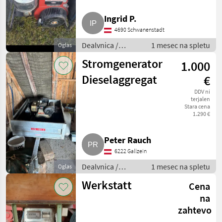
Ingrid P.
4690 Schwanenstadt
Dealvnica /
1 mesec na spletu
Oglas
Električni
Stromgenerator
1.000
generatorji
Dieselaggregat
€
DDV ni
terjalen
Stara cena
1.290 €
Peter Rauch
6222 Gallzein
Dealvnica /
1 mesec na spletu
Oglas
Električni
Werkstatt
Cena
generatorji
na
zahtevo