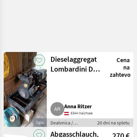
Dieselaggregat
Cena
na
Lombardini DVA
zahtevo
1030
Anna Ritzer
6344 Walchsee
Dealvnica /
20 dni na spletu
Oglas
Električni
Abgasschlauch,
270 €
generatorji