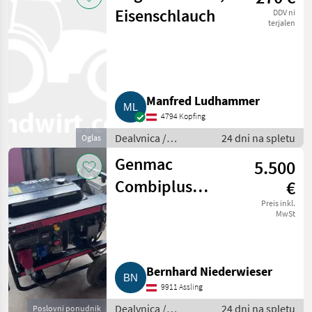
Eisenschlauch
DDV ni
terjalen
Manfred Ludhammer
4794 Kopfing
Dealvnica /
24 dni na spletu
Oglas
Električni
Genmac
5.500
generatorji
Combiplus
€
Stromgenerator
Preis inkl.
MwSt
G18000 HEO
Bernhard Niederwieser
9911 Assling
Dealvnica /
24 dni na spletu
Poslovni ponudnik