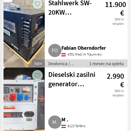
Stahlwerk SW-
11.900
generatorji
20KW
€
Dieselgenerator
DDV ni
terjalen
20 kVA 230/400 V
Stage V
Fabian Oberndorfer
4551 Ried im Traunkreis
Dealvnica /
1 mesec na spletu
Oglas
Električni
Dieselski zasilni
2.990
generatorji
generator
€
Daewoo
DDV ni
terjalen
DDAE10500DSE-
3G
M .
6123 Terfens