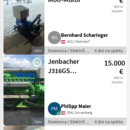
€
DDV ni
terjalen
Bernhard Scharinger
4211 Alberndorf
Dealvnica / Električni
6 dni na spletu
Oglas
generatorji
Jenbacher
15.000
J316GS
€
Gasaggregat
DDV ni
terjalen
Philipp Maier
8541 Schwanberg
Dealvnica / Električni
6 dni na spletu
Oglas
generatorji