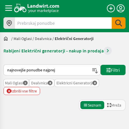
Prebrskaj ponudbe
/
Mali Oglasi
/
Dealvnica
/
Električni Generatorji
Rabljeni Električni generatorji - nakup in prodaja
Tako je razvrščeno na Landwirt.com
Filtri
x
x
x
Mali Oglasi
Dealvnica
Elektricni Generatorji
x
Izbriši vse filtre
Seznam
Mreža