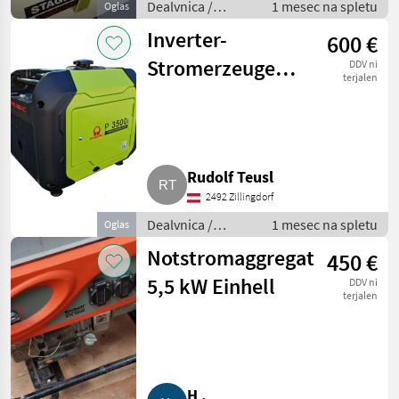
Dealvnica /
1 mesec na spletu
Oglas
Električni
Inverter-
600 €
generatorji
Stromerzeuger 3
DDV ni
terjalen
kVA, 230 W
Pramac P 3500i
Rudolf Teusl
2492 Zillingdorf
Dealvnica /
1 mesec na spletu
Oglas
Električni
Notstromaggregat
450 €
generatorji
5,5 kW Einhell
DDV ni
terjalen
H .