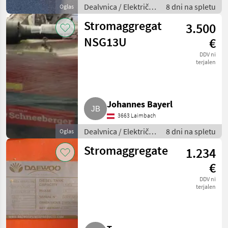
Dealvnica / Električni
8 dni na spletu
Oglas
generatorji
Stromaggregat
3.500
NSG13U
€
DDV ni
terjalen
Johannes Bayerl
3663 Laimbach
Dealvnica / Električni
8 dni na spletu
Oglas
generatorji
Stromaggregate
1.234
€
DDV ni
terjalen