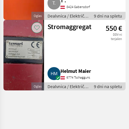
T .
8424 Gabersdorf
Dealvnica / Električni
9 dni na spletu
Oglas
generatorji
Stromaggregat
550 €
DDV ni
terjalen
Helmut Maier
6774 Tschagguns
Dealvnica / Električni
9 dni na spletu
Oglas
generatorji