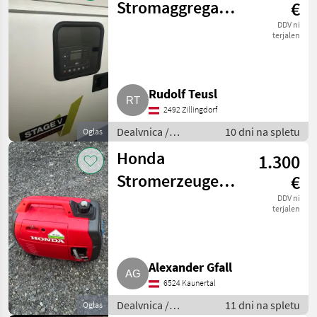
Stromaggregat
€
43 kVA GPW 45 Y
DDV ni
terjalen
Rudolf Teusl
2492 Zillingdorf
Dealvnica /
10 dni na spletu
Oglas
Električni
Honda
1.300
generatorji
Stromerzeuger
€
EU22i
DDV ni
terjalen
Alexander Gfall
6524 Kaunertal
Dealvnica /
11 dni na spletu
Oglas