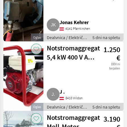
Jonas Kehrer
4141 Pfarrkirchen
Dealvnica / Električni
5 dni na spletu
Oglas
generatorji
Notstromaggregat
1.250
5,4 kW 400 V AVR
€
Benzin mit
DDV ni
terjalen
Rädern
J .
8410 Wildon
Dealvnica / Električni
5 dni na spletu
Oglas
generatorji
Notstromaggregat
3.190
Moll-Motor