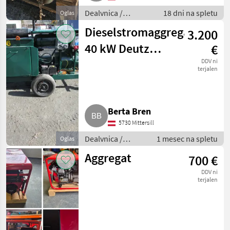
Dealvnica /
18 dni na spletu
Oglas
Električni
Dieselstromaggregat
3.200
generatorji
40 kW Deutz
€
F4L912
DDV ni
terjalen
Berta Bren
5730 Mittersill
Dealvnica /
1 mesec na spletu
Oglas
Električni
Aggregat
700 €
generatorji
DDV ni
terjalen