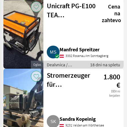
Električni
Unicraft PG-E100
Cena
generatorji
na
TEA
zahtevo
Notstromaggregat
Manfred Spreitzer
3332 Rosenau Am Sonntagberg
Dealvnica /
18 dni na spletu
Oglas
Električni
Stromerzeuger
1.800
generatorji
für
€
Zapfwellenantrieb
DDV ni
terjalen
Sandra Kopeinig
9231 Velden am Wörthersee