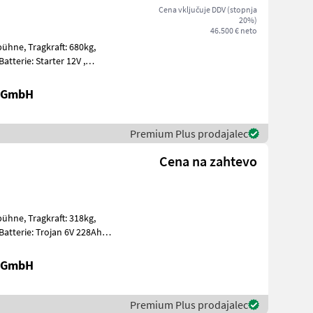
Cena vključuje DDV (stopnja
20%)
46.500 € neto
t: 680kg,
t, Edelstahl
r GmbH
Premium Plus prodajalec
Cena na zahtevo
t: 318kg,
ummi E
r GmbH
Premium Plus prodajalec