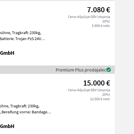
7.080 €
Cena vključuje DDV (stopnja
20%)
5.900 € neto
t: 230kg,
gen Ein
r GmbH
Premium Plus prodajalec
15.000 €
Cena vključuje DDV (stopnja
20%)
12.500 € neto
: 230kg,
nda
r GmbH