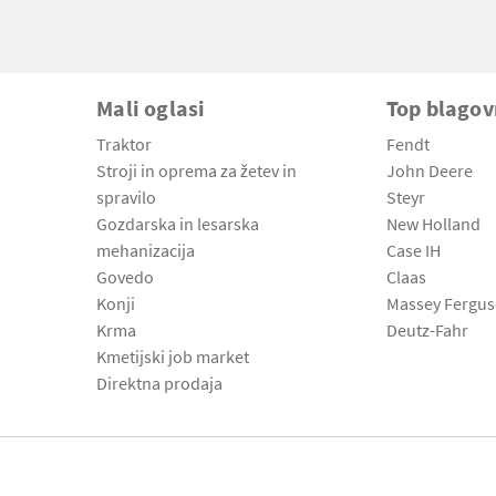
Mali oglasi
Top blago
Traktor
Fendt
Stroji in oprema za žetev in
John Deere
spravilo
Steyr
Gozdarska in lesarska
New Holland
mehanizacija
Case IH
Govedo
Claas
Konji
Massey Fergu
Krma
Deutz-Fahr
Kmetijski job market
Direktna prodaja