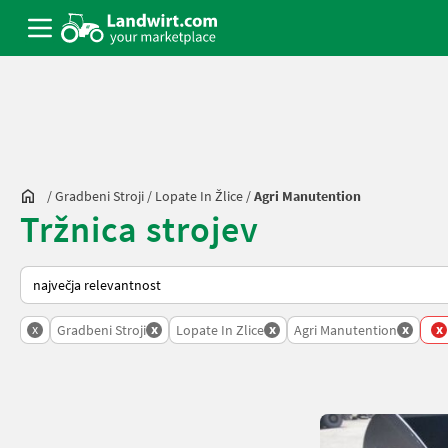
/
Gradbeni Stroji
/
Lopate In Žlice
/
Agri Manutention
Tržnica strojev
Tako je razvrščeno na Landwirt.com
x
x
x
x
x
Gradbeni Stroji
Lopate In Zlice
Agri Manutention