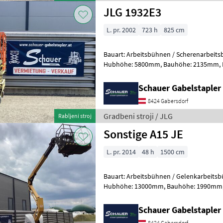
JLG 1932E3
L. pr. 2002
723 h
825 cm
Bauart: Arbeitsbühnen / Scherenarbeitsbühne, Tragkraf
Hubhöhe: 5800mm, Bauhöhe: 2135mm, Batterie: Trojan PzS 24V
Zustand: Neu, Bereifung vorne: Banda
Schauer Gabelstaple
8424 Gabersdorf
Gradbeni stroji / JLG
Rabljeni stroj
Sonstige A15 JE
L. pr. 2014
48 h
1500 cm
Bauart: Arbeitsbühnen / Gelenkarbeitsbühne, Tragkraft
Hubhöhe: 13000mm, Bauhöhe: 1990mm, Bereifung vorne: Bandagen
Einfach 60 - 80% , Bereifung hinten: Ba
Schauer Gabelstaple
8424 Gabersdorf