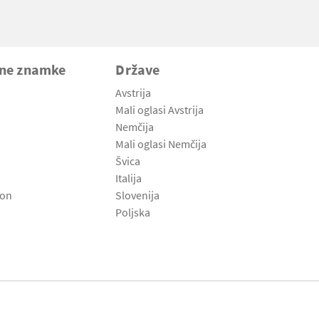
vne znamke
Države
Avstrija
Mali oglasi Avstrija
Nemčija
Mali oglasi Nemčija
Švica
Italija
son
Slovenija
Poljska