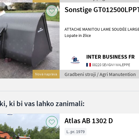
Sonstige GT012500LPP
ATTACHE MANITOU LAME SOUDÉE LARGEUR 2M44 Grad
Lopate in žlice
INTER BUSINESS FR
08220 SEVIGNY WALEPPE
Gradbeni stroji / Agri Manutention
Nova naprava
i, ki bi vas lahko zanimali:
Atlas AB 1302 D
L. pr. 1979