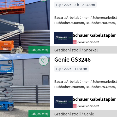
L. pr. 2026
2 h
2130 cm
Bauart: Arbeitsbühnen / Scherenarbeitsbühne, Tragkraf
Hubhöhe: 8000mm, Bauhöhe: 2600mm, Batterie: Starter 12V ,
Sonderausstattung: CE Zertifika
Schauer Gabelstaple
8424 Gabersdorf
Gradbeni stroji / Snorkel
Rabljeni stroj
Genie GS3246
L. pr. 2026
1170 cm
Bauart: Arbeitsbühnen / Scherenarbeitsbühne, Tragkraf
Hubhöhe: 9600mm, Bauhöhe: 2530mm, Batterie: Trojan 6V 228Ah
Zustand: Neu, Bereifung vorne: Vollg
Schauer Gabelstaple
8424 Gabersdorf
Gradbeni stroji / Genie
Rabljeni stroj