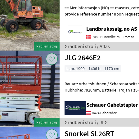
== Mer informasjon (NO) == mascus_category: excavators Please
provide reference number upon request
en.landbrukssalg.no/9504 for more image
Landbrukssalg.no AS
7080 H Trondheim – Tromsø
Gradbeni stroji / Atlas
Rabljeni stroj
JLG 2646E2
L. pr. 1999
1406 h
1170 cm
Bauart: Arbeitsbühnen / Scherenarbeitsbühne, Tragkraf
Hubhöhe: 7920mm, Batterie: Trojan PzS 6V 225Ah Zustand: 60 - 80%,
Bereifung vorne: Vollgummi Einfach 8
Schauer Gabelstaple
8424 Gabersdorf
Gradbeni stroji / JLG
Rabljeni stroj
Snorkel SL26RT