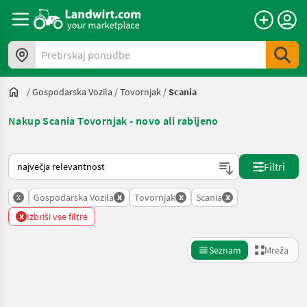
Prebrskaj ponudbe
/
Gospodarska Vozila
/
Tovornjak
/
Scania
Nakup Scania Tovornjak - novo ali rabljeno
Tako je razvrščeno na Landwirt.com
Filtri
x
x
x
x
Gospodarska Vozila
Tovornjak
Scania
x
Izbriši vse filtre
Seznam
Mreža