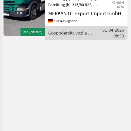
42.900 €
Bereifung (h): 315/80 R22, 5,
neto
Höhe: 368 cm,
MERKANTIL Export-Import GmbH
Erstzulassung: 11.10.2017,
17094 Pragsdorf
Beleuchtung/Warntafeln
________
01-04-2026
Rabljeni stroj
Gospodarska vozila /
Schubbodenhydraulik
08:53
Scania
Getriebe: