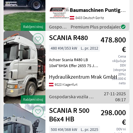
Gesamtgewicht 33.200 kg,
Scania
länge Ladefläche 8 m,
Baumaschinen Puntigam GmbH
Nutzlast 21085kg, mit
MAN
8483 Deutsch Goritz
Straßenzulassung, Maße
10920 x 2550 x 3600 mm,
Gospodarska
Premium Plus prodajalec
Rabljeni stroj
Iveco
Erst
vozila /
SCANIA R480
478.800
Scania
Mercedes
€
480 KM/353 kW
L. pr. 2012
Volvo
Cena
Achser Scania R480 LB
vključuje
10x4*6HSA Effer 2655 7S JIB
DDV
DAF
(stopnja
6S Sistem za zaviranje:
20%)
Hydraulikzentrum Mrak GmbH
Retarder, Menjalnik, gorivo:
399.000 €
Prikaži
Dizel, Klimatska naprava,
neto
9020 Klagenfurt
vse
Parkirišče za ogrevanje, :
(18)
27-11-2025
Menjalnik Go
Gospodarska vozila /
08:17
Rabljeni stroj
Scania
MARKETPLACE
SCANIA R 500
298.000
Ponudbe
Mali
B6x4 HB
Marketplace
€
trgovcev
oglasi
500 KM/368 kW
L. pr. 2025
DDV ni