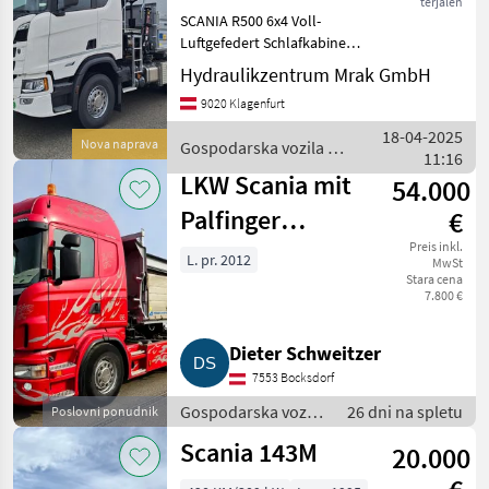
terjalen
SCANIA R500 6x4 Voll-
Luftgefedert Schlafkabine
mit einen Bett Ablagefächer
Hydraulikzentrum Mrak GmbH
über dem Bett an der
9020 Klagenfurt
Rückwand oben
Kühlschrank Ledersitzte
18-04-2025
Nova naprava
Gospodarska vozila /
Fahrer und Beifahrer Lede
11:16
Scania
LKW Scania mit
54.000
Palfinger
€
Ladekran
Preis inkl.
L. pr. 2012
MwSt
Stara cena
PK20002
7.800 €
Dieter Schweitzer
7553 Bocksdorf
Gospodarska vozila
26 dni na spletu
Poslovni ponudnik
/ Tovornjak
Scania 143M
20.000