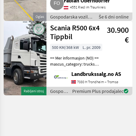
Fabian Oberndorfer
4551 Ried im Traunkreis
Gospodarska vozila /
Še 6 dni online
Oglas
Tovornjak
Scania R500 6x4
30.900
Tippbil
€
500 KM/368 kW
L. pr. 2009
== Mer informasjon (NO) ==
mascus_category: trucks
Please provide reference
Landbrukssalg.no AS
number upon request: 9401
See
7080 H Trondheim – Tromsø
en.landbrukssalg.no/9401
Gospodarska
Premium Plus prodajalec
Rabljeni stroj
for more images
vozila /
Specifications
Scania