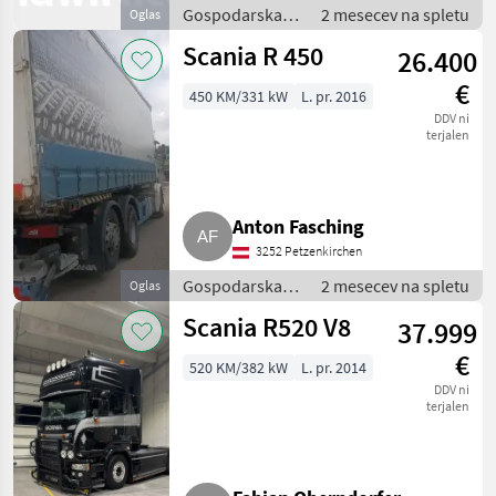
Gospodarska
2 mesecev na spletu
Oglas
vozila /
Scania R 450
26.400
Tovornjak
€
450 KM/331 kW
L. pr. 2016
DDV ni
terjalen
Anton Fasching
3252 Petzenkirchen
Gospodarska
2 mesecev na spletu
Oglas
vozila /
Scania R520 V8
37.999
Tovornjak
€
520 KM/382 kW
L. pr. 2014
DDV ni
terjalen