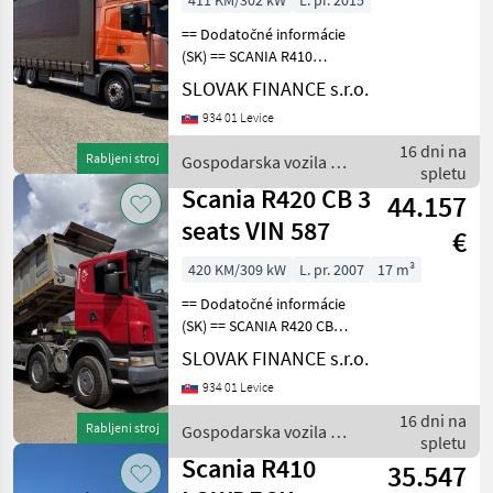
411 KM/302 kW
L. pr. 2015
== Dodatočné informácie
(SK) == SCANIA R410
LOWDECK 6x2 dvojstranka,
SLOVAK FINANCE s.r.o.
priechodná tandemová
934 01 Levice
súprava r.v. 12/2015, 1 399
114 km, EURO 6, 302 kW,
16 dni na
Rabljeni stroj
Gospodarska vozila /
12742 cm3, opticruis
spletu
Scania
Scania R420 CB 3
44.157
seats VIN 587
€
420 KM/309 kW
L. pr. 2007
17 m³
== Dodatočné informácie
(SK) == SCANIA R420 CB
trojstranný vyklápač 8x6
SLOVAK FINANCE s.r.o.
17m3 r.v. 12/2007, 474 685
934 01 Levice
km, EURO 4, 309 kW, 11705
cm3, manuál, motorová
16 dni na
Rabljeni stroj
Gospodarska vozila /
brzda, klimatiz
spletu
Scania
Scania R410
35.547