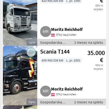
€
420 KM/309 kW
L. pr. 1995
DDV ni
terjalen
Moritz Reichholf
5741 Neukirchen
Gospodarska
1 mesec na spletu
Oglas
vozila / Tovornjak
Scania T144
35.000
€
459 KM/338 kW
L. pr. 2001
DDV ni
terjalen
Moritz Reichholf
5741 Neukirchen
Gospodarska
1 mesec na spletu
Oglas
vozila / Tovornjak