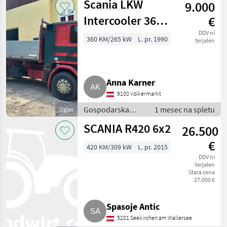
Scania LKW
9.000
Intercooler 360
€
PS
DDV ni
360 KM/265 kW
L. pr. 1990
terjalen
Anna Karner
9100 Völkermarkt
Gospodarska
1 mesec na spletu
Oglas
vozila / Tovornjak
SCANIA R420 6x2
26.500
€
420 KM/309 kW
L. pr. 2015
DDV ni
terjalen
Stara cena
27.000 €
Spasoje Antic
5201 Seekirchen am Wallersee