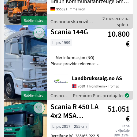
Braun Kommunalfahrzeuge GmbH & Co KG
1-Hand ( Behördenfahrzeug
95502 Himmelkron
) mit nur 185 Tkm. Details: -
Analoger Fartenscheiber !!!
2 mesecev na
Rabljeni stroj
Gospodarska vozila /
- Automatikgetr
spletu
Scania
Scania 144G
10.800
€
L. pr. 1999
== Mer informasjon (NO) ==
Please provide reference
number upon request: 4148
See
Landbrukssalg.no AS
en.landbrukssalg.no/4148
7080 H Trondheim – Tromsø
for more images
Specifications Delivered EU
Gospodarska
Premium Plus prodajalec
Rabljeni stroj
approved Km
vozila /
Scania R 450 LA
51.051
Scania
4x2 MSA
€
Hydraulikanlage
L. pr. 2017
255 cm
Cena
vključuje
DDV (19%)
Bereifung (v): 385/65 R22, 5,