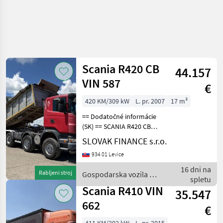
Scania R420 CB
44.157
VIN 587
€
420 KM/309 kW
L. pr. 2007
17 m³
== Dodatočné informácie
(SK) == SCANIA R420 CB
trojstranný vyklápač 8x6
SLOVAK FINANCE s.r.o.
17m3 r.v. 12/2007, 474 685
934 01 Levice
km, EURO 4, 309 kW, 11705
cm3, manuál, motorová
16 dni na
Rabljeni stroj
Gospodarska vozila /
brzda, klimatiz
spletu
Scania
Scania R410 VIN
35.547
662
€