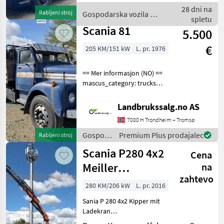
Bouwjaar: 2008 KM-stand:
28 dni na
Rabljeni stroj
Gospodarska vozila /
1056283 Ler
spletu
Scania
Scania 81
5.500
€
205 KM/151 kW
L. pr. 1976
== Mer informasjon (NO) ==
mascus_category: trucks
Please provide reference
number upon request: 8729
Landbrukssalg.no AS
See
7080 H Trondheim – Tromsø
en.landbrukssalg.no/8729
for more images
Gospodarska
Premium Plus prodajalec
Rabljeni stroj
Specifications
vozila /
Scania P280 4x2
Cena
Scania
Meiller
na
zahtevo
Kipper*Atlas
280 KM/206 kW
L. pr. 2016
Funk Kran*Euro
Sania P 280 4x2 Kipper mit
6
Ladekran
Kommunalausführung aus