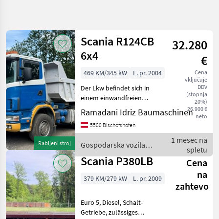
Natančnejše
iskanje
Scania R124CB
32.280
Kategorija
Država
Filtri
4
6x4
€
469 KM/345 kW
L. pr. 2004
Cena
Prikaži 23
TRENUTNA
Ponastavi
vključuje
POT
rezultatov
DDV
Der Lkw befindet sich in
(stopnja
Osebna
einem einwandfreien
20%)
vozila /
Zustand KM: 331466
26.900 €
Ramadani Idriz Baumaschinen
Tovorna
neto
Gospodarska vozila
vozila /
5500 Bischofshofen
Tovornjak
Mopedi
1 mesec na
Gospodarska
Rabljeni stroj
Gospodarska vozila /
spletu
Vozila
Scania
Scania P380LB
Cena
Tovornjak
na
Scania
379 KM/279 kW
L. pr. 2009
zahtevo
IZBERITE
Euro 5, Diesel, Schalt-
KATEGORIJO
Getriebe, zulässiges