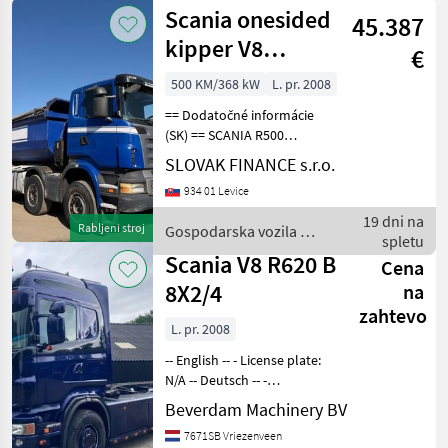
Scania onesided
45.387
kipper V8
€
8&#215;4, 20m3,
500 KM/368 kW
L. pr. 2008
E4, manual vi
== Dodatočné informácie
(SK) == SCANIA R500
jednostranný vyklápač 8x4
SLOVAK FINANCE s.r.o.
20m3 r.v. 07/2008, 626 570
934 01 Levice
km, EURO 4, 368 kW, 15607
cm3, manuál, motorová
19 dni na
Rabljeni stroj
Gospodarska vozila /
brzda, prvé dve n
spletu
Scania
Scania V8 R620 B
Cena
8X2/4
na
zahtevo
L. pr. 2008
-- English -- - License plate:
N/A -- Deutsch -- -
Nummernschild: N/A --
Beverdam Machinery BV
Nederlands -- - Kenteken:
7671SB Vriezenveen
N/A Scania V8 R620 B 8X2/4