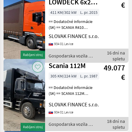
LOWDECK 6x2
€
120 m3 +
411 KM/302 kW
L. pr. 2015
VANHOOL vin
== Dodatočné informácie
341+651
(SK) == SCANIA R410
LOWDECK 6x2 dvojstranka,
SLOVAK FINANCE s.r.o.
priechodná tandemová
934 01 Levice
súprava r.v. 12/2015, 1 349
189 km, EURO 6, 302 kW,
16 dni na
Rabljeni stroj
Gospodarska vozila /
12742 cm3, opticruis
spletu
Scania
Scania 112M
49.077
€
305 KM/224 kW
L. pr. 1987
== Dodatočné informácie
(SK) == SCANIA 112M
TORPEDO obytné vozidlo
SLOVAK FINANCE s.r.o.
na prepravu koní 4x2 r.v.
01/1987, 900363 km, 11000
934 01 Levice
cm3, 224 kW, automatická
18 dni na
prevodovka, motoro
Gospodarska vozila /
spletu
Rabljeni stroj
Scania