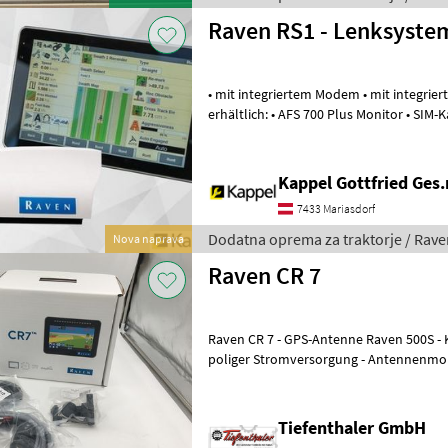
Raven RS1 - Lenksyste
• mit integriertem Modem • mit integriertem N
erhältlich: • AFS 700 Plus Monitor • SIM-Karte 
oprema za traktorje V
Kappel Gottfried Ges
7433 Mariasdorf
Dodatna oprema za traktorje / Rave
Nova naprava
Raven CR 7
Raven CR 7 - GPS-Antenne Raven 500S - Kabelsatz komplett mit 3-
poliger Stromversorgung - Antennenmont
Vollglasdisplay - Verkabelung und
Tiefenthaler GmbH