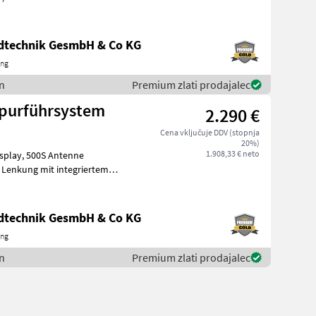
ndtechnik GesmbH & Co KG
ing
n
Premium zlati prodajalec
Spurführsystem
2.290 €
Cena vključuje DDV (stopnja
20%)
1.908,33 € neto
 Antenne
e Lenkung mit integriertem
CR7 Hauptmer
ndtechnik GesmbH & Co KG
ing
n
Premium zlati prodajalec