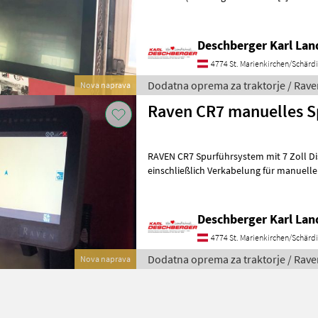
Verkabelung für alle TMR AGR Traktore
Deschberger Karl La
4774 St. Marienkirchen/Schärd
Dodatna oprema za traktorje / Rave
Nova naprava
Raven CR7 manuelles 
RAVEN CR7 Spurführsystem mit 7 Zoll Display, 500S
einschließlich Verkabelung für manuell
Lichtbalken - OHNE MONTAGE 
Deschberger Karl La
4774 St. Marienkirchen/Schärd
Dodatna oprema za traktorje / Rave
Nova naprava