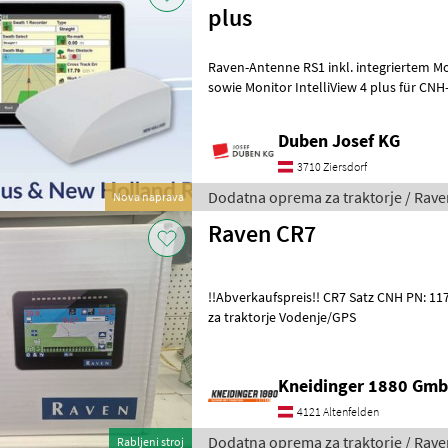
plus
Raven-Antenne RS1 inkl. integriertem 
sowie Monitor IntelliView 4 plus für CNH
Lenksystemvorbereitung. Uns
Duben Josef KG
3710 Ziersdorf
Dodatna oprema za traktorje / Rave
Nova naprava
Raven CR7
!!Abverkaufspreis!! CR7 Satz CNH PN: 117-2295-048 Dodatna oprema
za traktorje Vodenje/GPS
Kneidinger 1880 Gmb
4121 Altenfelden
Dodatna oprema za traktorje / Rave
Rabljeni stroj