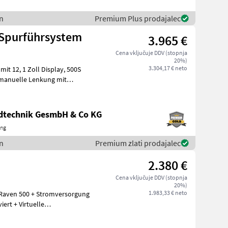
n
Premium Plus prodajalec
 Spurführsystem
3.965 €
Cena vključuje DDV (stopnja
20%)
3.304,17 € neto
2, 1 Zoll Display, 500S
 manuelle Lenkung mit
AGE
ndtechnik GesmbH & Co KG
ing
n
Premium zlati prodajalec
2.380 €
Cena vključuje DDV (stopnja
20%)
1.983,33 € neto
 Raven 500 + Stromversorgung
ert + Virtuelle