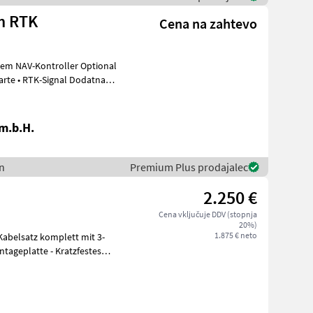
m RTK
Cena na zahtevo
AV-Kontroller Optional
• RTK-Signal Dodatna
.m.b.H.
n
Premium Plus prodajalec
2.250 €
Cena vključuje DDV (stopnja
20%)
1.875 € neto
ageplatte - Kratzfestes