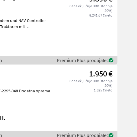
Cena vključuje DDV (stopnja
20%)
8.241,67 € neto
Modem und NAV-Controller
-Traktoren mit
er Verkaufsteam ze
n
Premium Plus prodajalec
1.950 €
Cena vključuje DDV (stopnja
20%)
1.625 € neto
H.
n
Premium Plus prodajalec