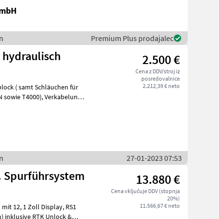
GmbH
n
Premium Plus prodajalec
hydraulisch
2.500 €
Cena z DDV/stroj iz
posredovalnice
2.212,39 € neto
000), Verkabelung,
n
27-01-2023 07:53
. Spurführsystem
13.880 €
Cena vključuje DDV (stopnja
20%)
11.566,67 € neto
 12, 1 Zoll Display, RS1
) inklusive RTK Unlock &