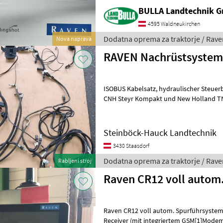
BULLA Landtechnik 
4595 Waldneukirchen
Dodatna oprema za traktorje / Rave
Nova naprava
RAVEN Nachrüstsystem 
ISOBUS Kabelsatz, hydraulischer Steuerblock ( samt Schläuchen für
CNH Steyr Kompakt und New Holland TN sowie T4
Antennenhalterung Dodatna oprema
Steinböck-Hauck Landtechnik
3430 Staasdorf
Dodatna oprema za traktorje / Rave
Rabljeni stroj
Raven CR12 voll autom
Raven CR12 voll autom. Spurführsystem mit
Receiver (mit integriertem GSM[1]Modem