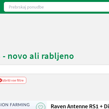
Prebrskaj ponudbe
 novo ali rabljeno
x
Izbriši vse filtre
Raven Antenne RS1 + Dis