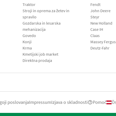
Traktor
Fendt
Stroji in oprema za žetev in
John Deere
spravilo
Steyr
Gozdarska in lesarska
New Holland
mehanizacija
Case IH
Govedo
Claas
Konji
Massey Fergu
Krma
Deutz-Fahr
Kmetijski job market
Direktna prodaja
goji poslovanja
Impressum
Izjava o skladnosti
Pomoč
Ös