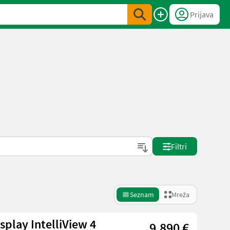
Prijava
Filtri
Seznam
Mreža
play IntelliView 4
9.890 €