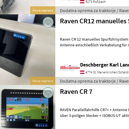
5273 Roßbach
Dodatna oprema za traktorje / Rave
Nova naprava
Raven CR12 manuelles
Raven CR 12 manuelles Spurführsystem mit 1
Antenne einschließlich Verkabelung für
integriertem Lichtbalken - OHNE MONT
Deschberger Karl La
4774 St. Marienkirchen/Schärd
Dodatna oprema za traktorje / Rave
Nova naprava
Raven CR 7
RAVEN Parallelfahrhilfe CR7+ + Antenne
über 3-poligen Stecker + ISOBUS-UT aktivi
Teilbreitenschaltung + Halterungen f