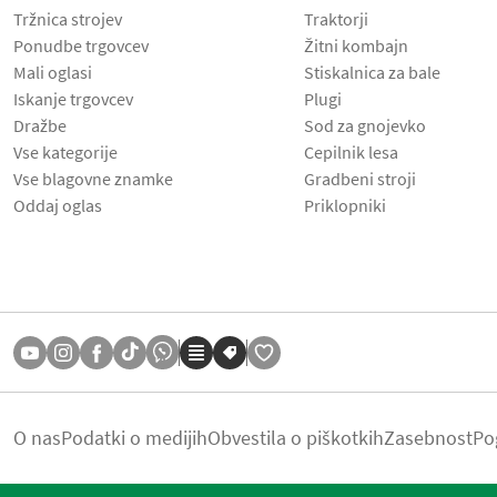
Tržnica strojev
Traktorji
Ponudbe trgovcev
Žitni kombajn
Mali oglasi
Stiskalnica za bale
Iskanje trgovcev
Plugi
Dražbe
Sod za gnojevko
Vse kategorije
Cepilnik lesa
Vse blagovne znamke
Gradbeni stroji
Oddaj oglas
Priklopniki
O nas
Podatki o medijih
Obvestila o piškotkih
Zasebnost
Po