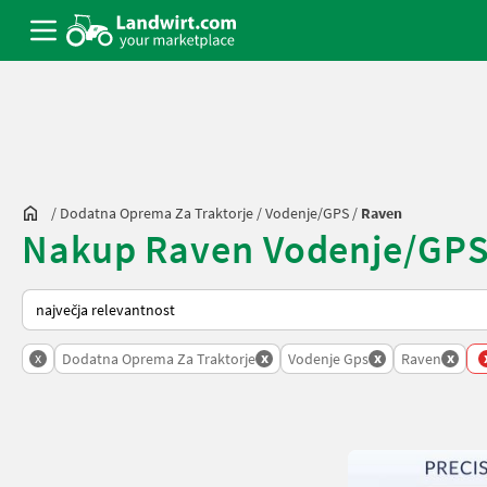
/
Dodatna Oprema Za Traktorje
/
Vodenje/GPS
/
Raven
Nakup Raven Vodenje/GPS -
Tako je razvrščeno na Landwirt.com
x
x
x
x
Dodatna Oprema Za Traktorje
Vodenje Gps
Raven