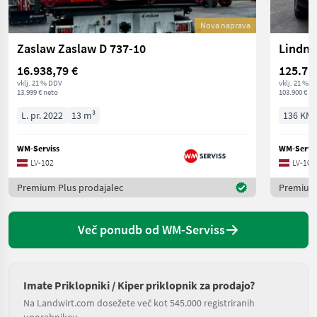
Nova naprava
Zaslaw Zaslaw D 737-10
16.938,79 €
125.71
vklj. 21 % DDV
vklj. 21 % 
13.999 € neto
103.900 € ne
L. pr. 2022
13 m³
136 KM/
WM-Serviss
WM-Servis
LV-102
LV-102
Premium Plus prodajalec
Premium 
Več ponudb od WM-Serviss
Imate Priklopniki / Kiper priklopnik za prodajo?
Na Landwirt.com dosežete več kot 545.000 registriranih
uporabnikov.