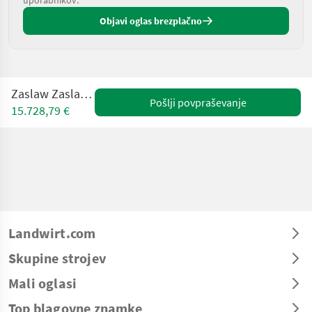
Objavi oglas brezplačno
Zaslaw Zaslaw D 737-8
Pošlji povpraševanje
15.728,79 €
Landwirt.com
Skupine strojev
Mali oglasi
Top blagovne znamke