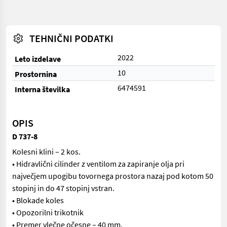
TEHNIČNI PODATKI
2022
Leto izdelave
10
Prostornina
6474591
Interna številka
OPIS
D 737-8
Kolesni klini – 2 kos.
• Hidravlični cilinder z ventilom za zapiranje olja pri
največjem upogibu tovornega prostora nazaj pod kotom 50
stopinj in do 47 stopinj vstran.
• Blokade koles
• Opozorilni trikotnik
• Premer vlečne očesne – 40 mm,