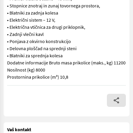
• Stopnice znotraj in zunaj tovornega prostora,
• Blatniki za zadnja kolesa
• Električni sistem – 12 V,
• Električna vtičnica za drugi priklopnik,
• Zadnji vlečni kavl
• Ponjava z okvirno konstrukcijo
• Delovna ploščad na sprednji steni
• Blatniki za sprednja kolesa
Dodatne informacije Bruto masa prikolice (maks., kg) 11200
Nosilnost (kg) 8000
Prostornina prikolice (m³) 10,8
Kolesni klini – 2 kos. • Hidravlični cilinder z ventilom za zapir
Vaš kontakt