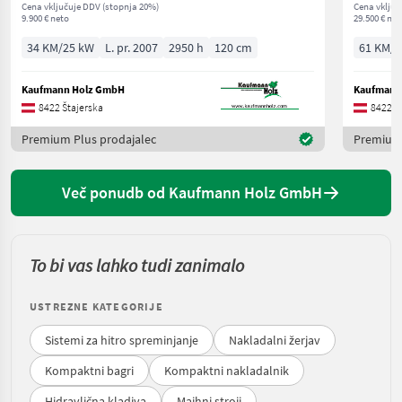
Cena vključuje DDV (stopnja 20%)
Cena vključ
9.900 € neto
29.500 € net
34 KM/25 kW
L. pr. 2007
2950 h
120 cm
61 KM/4
Kaufmann Holz GmbH
Kaufmann
8422 Štajerska
8422 Š
Premium Plus prodajalec
Premium 
Več ponudb od Kaufmann Holz GmbH
To bi vas lahko tudi zanimalo
USTREZNE KATEGORIJE
Sistemi za hitro spreminjanje
Nakladalni žerjav
Kompaktni bagri
Kompaktni nakladalnik
Hidravlična kladiva
Majhni stroji