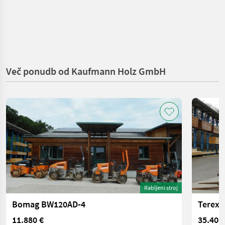
Več ponudb od Kaufmann Holz GmbH
Rabljeni stroj
Bomag BW120AD-4
Terex T
11.880 €
35.400