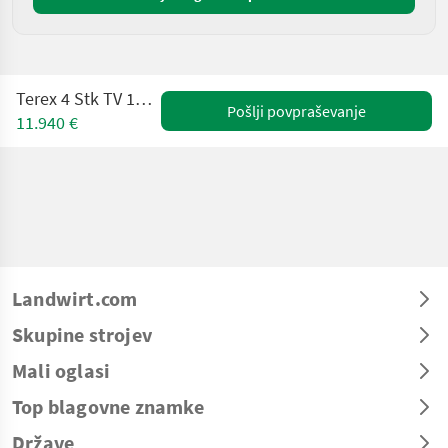
Terex 4 Stk TV 1200 ( 2.930KG )
Pošlji povpraševanje
11.940 €
Landwirt.com
Skupine strojev
Mali oglasi
Top blagovne znamke
Države