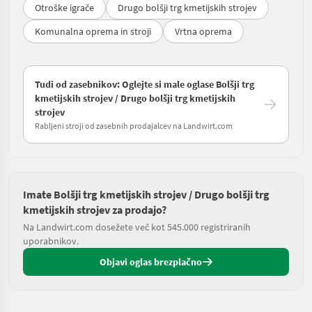
Otroške igrače
Drugo bolšji trg kmetijskih strojev
Komunalna oprema in stroji
Vrtna oprema
Tudi od zasebnikov: Oglejte si male oglase Bolšji trg
kmetijskih strojev / Drugo bolšji trg kmetijskih
strojev
Rabljeni stroji od zasebnih prodajalcev na Landwirt.com
Imate Bolšji trg kmetijskih strojev / Drugo bolšji trg
kmetijskih strojev za prodajo?
Na Landwirt.com dosežete več kot 545.000 registriranih
uporabnikov.
Objavi oglas brezplačno