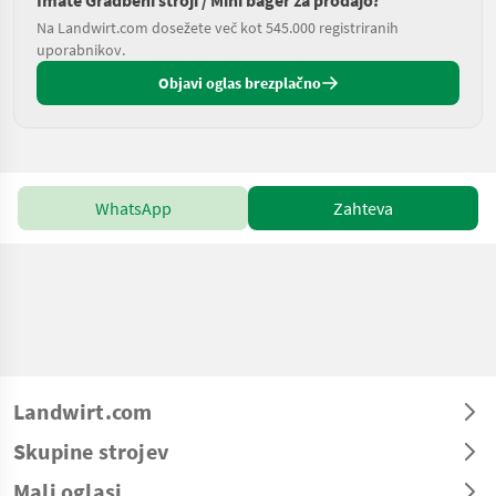
Imate Gradbeni stroji / Mini bager za prodajo?
Na Landwirt.com dosežete več kot 545.000 registriranih
uporabnikov.
Objavi oglas brezplačno
WhatsApp
Zahteva
Landwirt.com
Skupine strojev
Mali oglasi