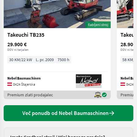
Rabljeni stroj
Takeuchi TB235
Takeuc
29.900 €
28.900
DDV ni terjalen
DDV ni terj
30 KM/22 kW
L. pr. 2009
7500 h
58 KM/4
Nebel Baumaschinen
Nebel Ba
8424 Štajerska
8424 Š
Premium zlati prodajalec
Premium 
Več ponudb od Nebel Baumaschinen