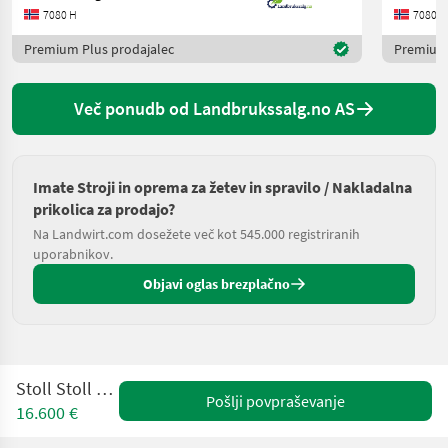
7080 H
7080 H
Premium Plus prodajalec
Premium 
Več ponudb od Landbrukssalg.no AS
Imate Stroji in oprema za žetev in spravilo / Nakladalna
prikolica za prodajo?
Na Landwirt.com dosežete več kot 545.000 registriranih
uporabnikov.
Objavi oglas brezplačno
Stoll Stoll ES 3600
Pošlji povpraševanje
16.600 €