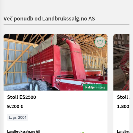
Več ponudb od Landbrukssalg.no AS
Rabljeni stroj
Stoll ES2500
Stoll A
9.200 €
1.800 €
L. pr. 2004
Landbrukssalg.no AS
Landbruks