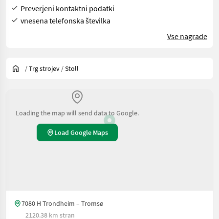
Preverjeni kontaktni podatki
vnesena telefonska številka
Vse nagrade
/
Trg strojev
/
Stoll
Loading the map will send data to Google.
Load Google Maps
7080 H Trondheim – Tromsø
2120.38 km stran