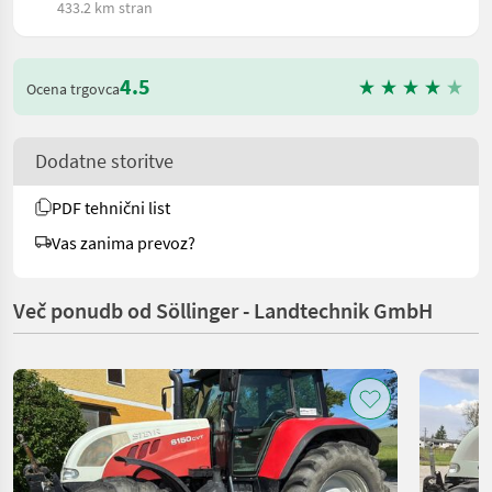
433.2 km stran
4.5
Ocena trgovca
Dodatne storitve
PDF tehnični list
Vas zanima prevoz?
Več ponudb od Söllinger - Landtechnik GmbH