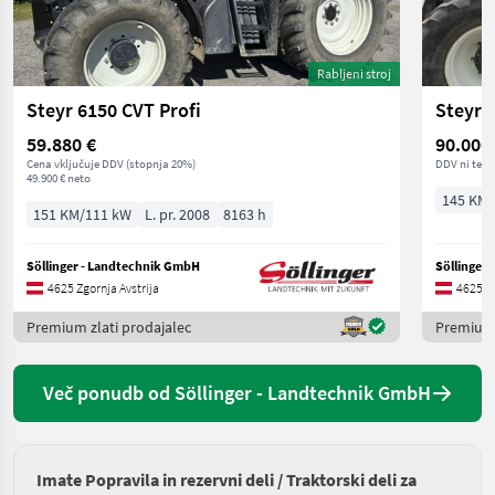
Rabljeni stroj
Steyr 6150 CVT Profi
Steyr 
59.880 €
90.000
Cena vključuje DDV (stopnja 20%)
DDV ni terj
49.900 € neto
145 KM/
151 KM/111 kW
L. pr. 2008
8163 h
Söllinger - Landtechnik GmbH
Söllinger
4625 Zgornja Avstrija
4625 Zg
Premium zlati prodajalec
Premium 
Več ponudb od Söllinger - Landtechnik GmbH
Imate Popravila in rezervni deli / Traktorski deli za