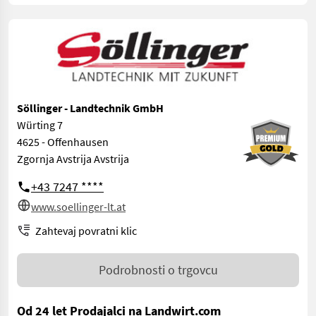
Söllinger - Landtechnik GmbH
Würting 7
4625 - Offenhausen
Zgornja Avstrija Avstrija
+43 7247 ****
www.soellinger-lt.at
Zahtevaj povratni klic
Podrobnosti o trgovcu
Od 24 let Prodajalci na Landwirt.com