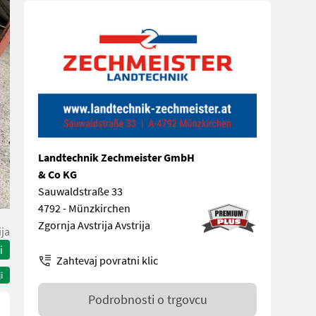
Landtechnik Zechmeister GmbH
& Co KG
Sauwaldstraße 33
4792 - Münzkirchen
Zgornja Avstrija Avstrija
ija
i
Zahtevaj povratni klic
i
Podrobnosti o trgovcu