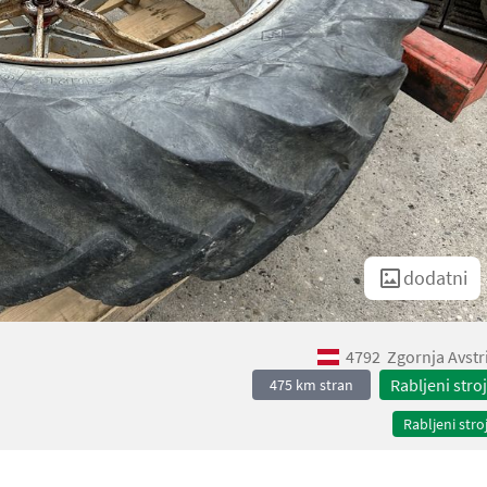
dodatni
4792
Zgornja Avstr
Rabljeni stroj
475 km stran
Rabljeni stroj