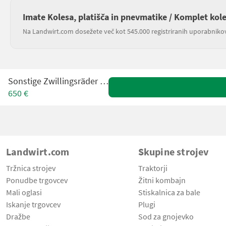
Imate Kolesa, platišča in pnevmatike / Komplet kol
Na Landwirt.com dosežete več kot 545.000 registriranih uporabniko
Sonstige Zwillingsräder 13.6-36
650 €
Landwirt.com
Skupine strojev
Tržnica strojev
Traktorji
Ponudbe trgovcev
Žitni kombajn
Mali oglasi
Stiskalnica za bale
Iskanje trgovcev
Plugi
Dražbe
Sod za gnojevko