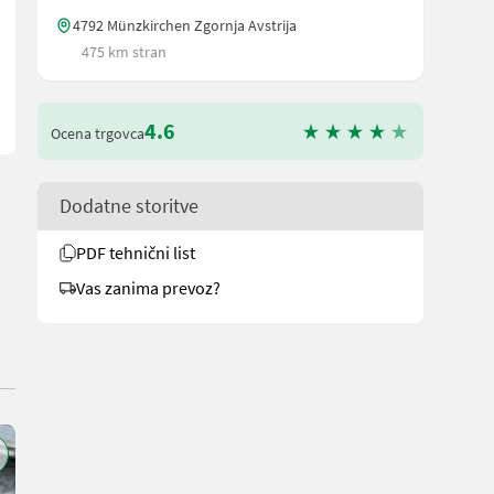
4792 Münzkirchen Zgornja Avstrija
475 km stran
4.6
Ocena trgovca
Dodatne storitve
PDF tehnični list
Vas zanima prevoz?