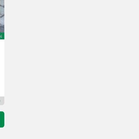
oj
Sonstige Anhänger
Cena na zahtevo
1 m³
Landtechnik Zechmeister GmbH & Co KG
4792 Zgornja Avstrija
Premium Plus prodajalec