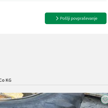
Pošlji povpraševanje
 Co KG