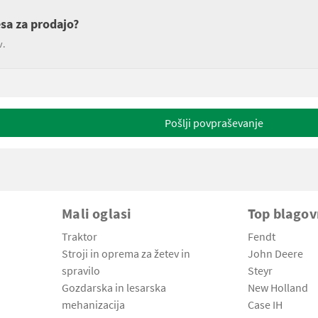
esa za prodajo?
v.
Pošlji povpraševanje
Mali oglasi
Top blago
Traktor
Fendt
Stroji in oprema za žetev in
John Deere
spravilo
Steyr
Gozdarska in lesarska
New Holland
mehanizacija
Case IH