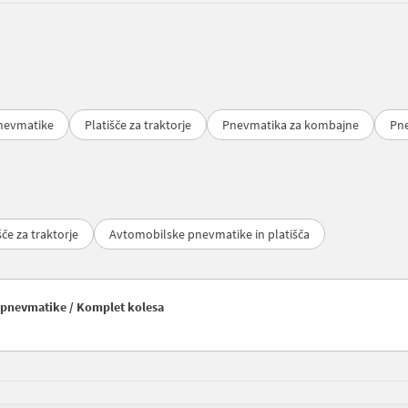
pnevmatike
Platišče za traktorje
Pnevmatika za kombajne
Pne
šče za traktorje
Avtomobilske pnevmatike in platišča
in pnevmatike / Komplet kolesa