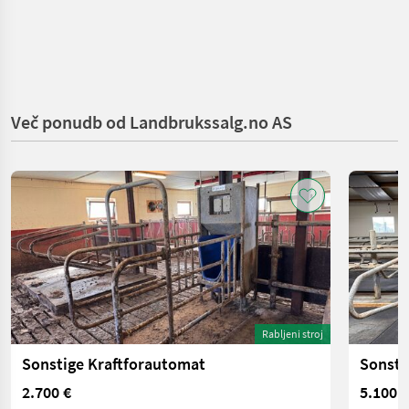
Več ponudb od Landbrukssalg.no AS
Rabljeni stroj
Sonstige Kraftforautomat
Sonsti
2.700 €
5.100 €