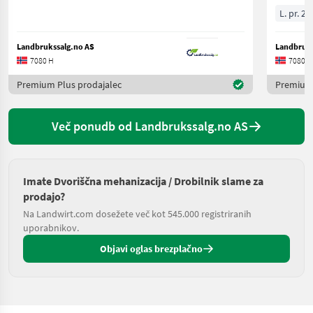
L. pr. 20
Landbrukssalg.no AS
Landbruks
7080 H
7080 H
Premium Plus prodajalec
Premium 
Več ponudb od Landbrukssalg.no AS
Imate Dvoriščna mehanizacija / Drobilnik slame za
prodajo?
Na Landwirt.com dosežete več kot 545.000 registriranih
uporabnikov.
Objavi oglas brezplačno