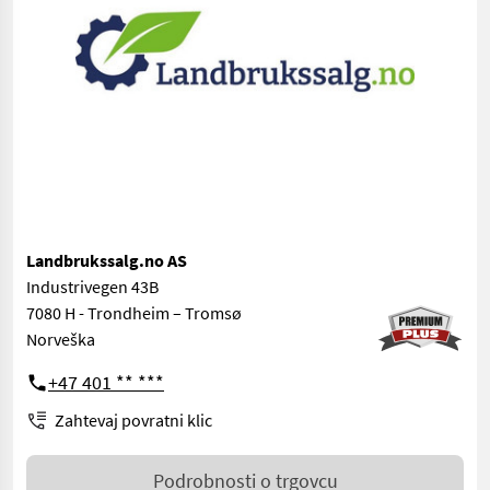
Landbrukssalg.no AS
Industrivegen 43B
7080 H - Trondheim – Tromsø
Norveška
+47 401 ** ***
Zahtevaj povratni klic
Podrobnosti o trgovcu