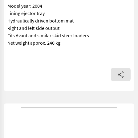
Model year: 2004
Lining ejector tray
Hydraulically driven bottom mat
Right and left side output
Fits Avant and similar skid steer loaders
Net weight approx. 240 kg
== Mer informasjon (NO) == mascus_category: mixerfeeders Pleas