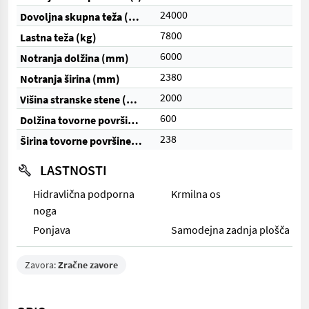
24000
Dovoljna skupna teža (kg)
7800
Lastna teža (kg)
6000
Notranja dolžina (mm)
2380
Notranja širina (mm)
2000
Višina stranske stene (mm)
600
Dolžina tovorne površine (cm)
238
Širina tovorne površine (cm)
LASTNOSTI
Hidravlična podporna
Krmilna os
noga
Ponjava
Samodejna zadnja plošča
Zavora:
Zračne zavore