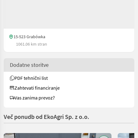
15-523 Grabówka
1061.06 km stran
Dodatne storitve
PDF tehnični list
Zahtevati financiranje
Vas zanima prevoz?
Več ponudb od EkoAgri Sp. z o.o.