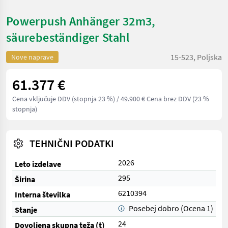
Powerpush Anhänger 32m3,
säurebeständiger Stahl
15-523, Poljska
Nove naprave
61.377 €
Cena vključuje DDV (stopnja 23 %)
/ 49.900 € Cena brez DDV (23 %
stopnja)
TEHNIČNI PODATKI
2026
Leto izdelave
295
Širina
6210394
Interna številka
Posebej dobro (Ocena 1)
Stanje
24
Dovoljena skupna teža (t)