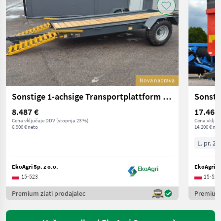
Nova naprava
Sonstige 1-achsige Transportplattform / Tieflader, 5 Tonn
8.487 €
17.466
Cena vključuje DDV (stopnja 23 %)
Cena vključ
6.900 € neto
14.200 € net
L. pr. 20
EkoAgri Sp. z o.o.
EkoAgri Sp
15-523
15-523
Premium zlati prodajalec
Premium 