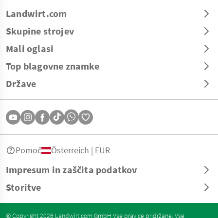
Landwirt.com
Skupine strojev
Mali oglasi
Top blagovne znamke
Države
Pomoč
Österreich | EUR
Impresum in zaščita podatkov
Storitve
© Copyright 2026 Landwirt.com GmbH Vse pravice pridržane. Vse