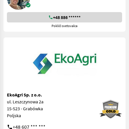
+48 886 ******
Pokliči svetovalca
EkoAgri Sp. z o.o.
ul. Leszczynowa 2a
15-523 - Grabówka
Poljska
+48 607 *** ***