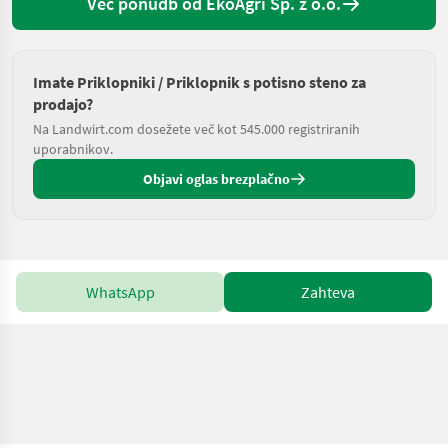
Več ponudb od EkoAgri Sp. z o.o.
Imate Priklopniki / Priklopnik s potisno steno za
prodajo?
Na Landwirt.com dosežete več kot 545.000 registriranih
uporabnikov.
Objavi oglas brezplačno
WhatsApp
Zahteva