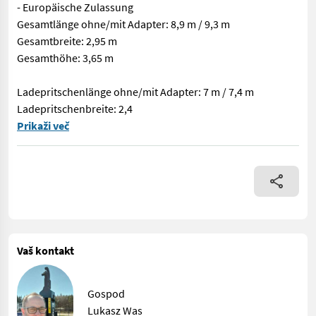
- Europäische Zulassung
Gesamtlänge ohne/mit Adapter: 8,9 m / 9,3 m
Gesamtbreite: 2,95 m
Gesamthöhe: 3,65 m
Ladepritschenlänge ohne/mit Adapter: 7 m / 7,4 m
Ladepritschenbreite: 2,4
Herzlich willkommen! Ich präsentiere Ihnen einen fantastisc
Prikaži več
Vaš kontakt
Gospod
Lukasz Was