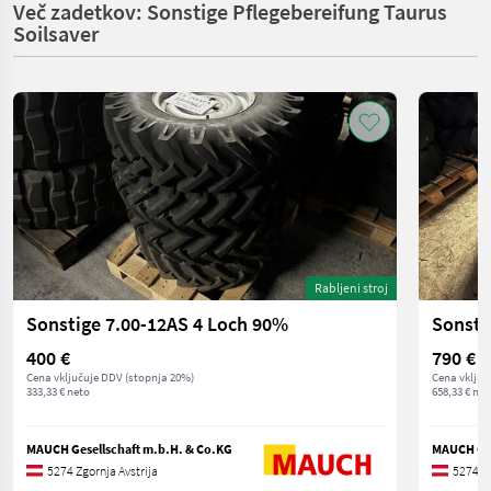
Več zadetkov: Sonstige Pflegebereifung Taurus
Soilsaver
Rabljeni stroj
Sonstige 7.00-12AS 4 Loch 90%
400 €
790 €
Cena vključuje DDV (stopnja 20%)
Cena vključ
333,33 € neto
658,33 € net
MAUCH Gesellschaft m.b.H. & Co.KG
MAUCH Ges
5274 Zgornja Avstrija
5274 Zg