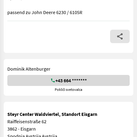
passend zu John Deere 6230 / 6105R
Zum Verkauf steht eine gebrauchte Pflegebereifung, passend fü
Dominik Altenburger
+43 664 *******
Pokliči svetovalca
Steyr Center Waldviertel, Standort Eisgarn
Raiffeisenstraße 62
3862 - Eisgarn
Spodnja Avstrija Avstrija