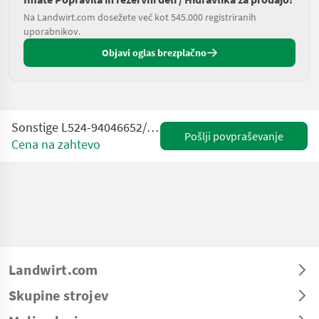
Na Landwirt.com dosežete več kot 545.000 registriranih
uporabnikov.
Objavi oglas brezplačno
Sonstige L524-94046652/10424521-Rexroth 4THF5-Joystick
Pošlji povpraševanje
Cena na zahtevo
Landwirt.com
Skupine strojev