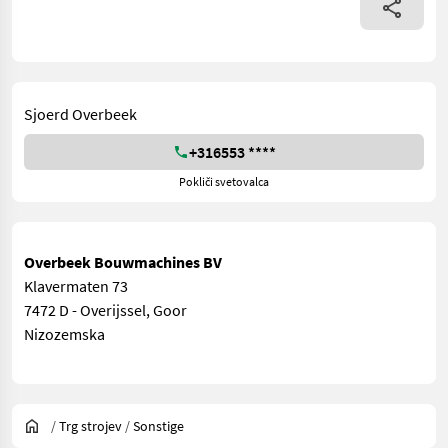
Sjoerd Overbeek
+316553 ****
Pokliči svetovalca
Overbeek Bouwmachines BV
Klavermaten 73
7472 D - Overijssel, Goor
Nizozemska
/
Trg strojev
/
Sonstige