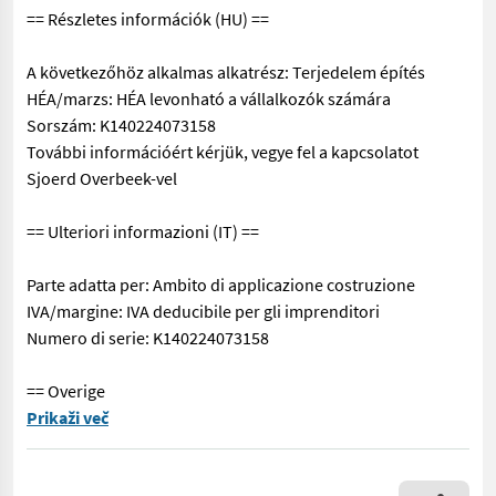
== Részletes információk (HU) ==
A következőhöz alkalmas alkatrész: Terjedelem építés
HÉA/marzs: HÉA levonható a vállalkozók számára
Sorszám: K140224073158
További információért kérjük, vegye fel a kapcsolatot
Sjoerd Overbeek-vel
== Ulteriori informazioni (IT) ==
Parte adatta per: Ambito di applicazione costruzione
IVA/margine: IVA deducibile per gli imprenditori
Numero di serie: K140224073158
== Overige
== Více podrobnosti (CZ) == Díl vhodný pro: Oblast působnost
Prikaži več