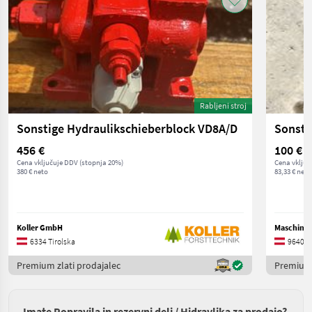
Rabljeni stroj
Sonstige Hydraulikschieberblock VD8A/D
456 €
100 €
Cena vključuje DDV (stopnja 20%)
Cena vključ
380 € neto
83,33 € neto
Koller GmbH
Maschinen
6334 Tirolska
9640 K
Premium zlati prodajalec
Premium 
Imate Popravila in rezervni deli / Hidravlika za prodajo?