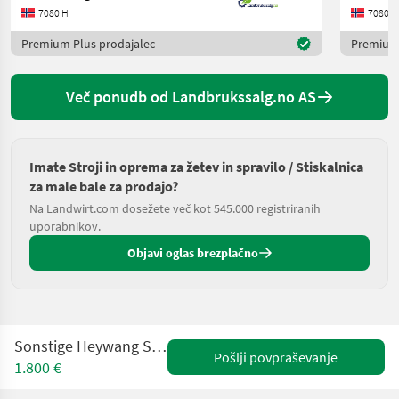
7080 H
7080 H
Premium Plus prodajalec
Premium 
Več ponudb od Landbrukssalg.no AS
Imate Stroji in oprema za žetev in spravilo / Stiskalnica
za male bale za prodajo?
Na Landwirt.com dosežete več kot 545.000 registriranih
uporabnikov.
Objavi oglas brezplačno
Sonstige Heywang Super Olympic 1200S
Pošlji povpraševanje
1.800 €