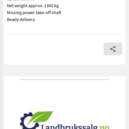
Net weight approx. 1300 kg
Missing power take-off shaft
Ready delivery
== Mer informasjon (NO) == mascus_category: otherharvesters 