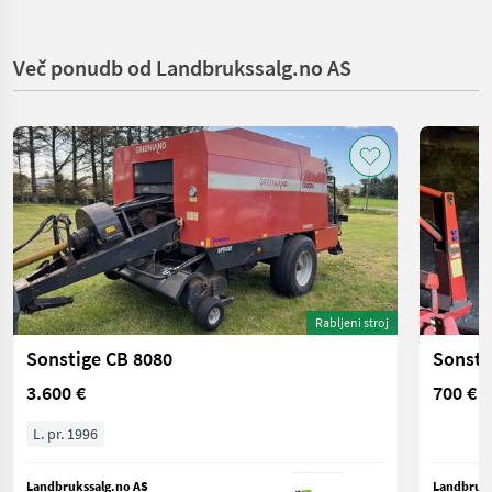
Več ponudb od Landbrukssalg.no AS
Rabljeni stroj
Sonstige CB 8080
Sonsti
3.600 €
700 €
L. pr. 1996
Landbrukssalg.no AS
Landbruks