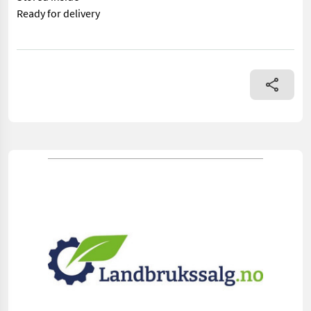
Ready for delivery
== Mer informasjon (NO) == mascus_category: tillageequipment 