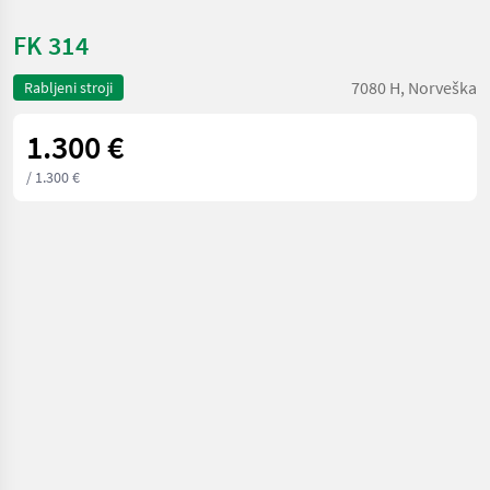
FK 314
7080 H, Norveška
Rabljeni stroji
1.300 €
/ 1.300 €