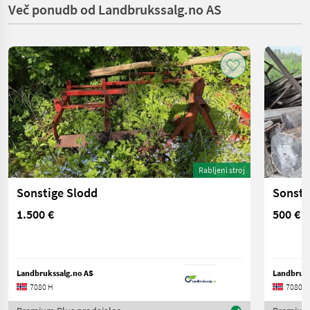
Več ponudb od Landbrukssalg.no AS
Rabljeni stroj
Sonstige Slodd
Sonsti
1.500 €
500 €
Landbrukssalg.no AS
Landbruks
7080 H
7080 H