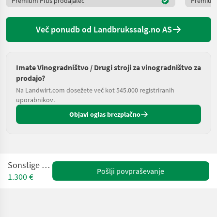
Premium Plus prodajalec
Premium 
Več ponudb od Landbrukssalg.no AS
Imate Vinogradništvo / Drugi stroji za vinogradništvo za
prodajo?
Na Landwirt.com dosežete več kot 545.000 registriranih
uporabnikov.
Objavi oglas brezplačno
Sonstige FK 314
Pošlji povpraševanje
1.300 €