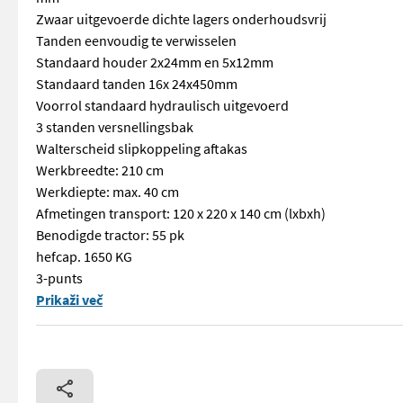
Zwaar uitgevoerde dichte lagers onderhoudsvrij
Tanden eenvoudig te verwisselen
Standaard houder 2x24mm en 5x12mm
Standaard tanden 16x 24x450mm
Voorrol standaard hydraulisch uitgevoerd
3 standen versnellingsbak
Walterscheid slipkoppeling aftakas
Werkbreedte: 210 cm
Werkdiepte: max. 40 cm
Afmetingen transport: 120 x 220 x 140 cm (lxbxh)
Benodigde tractor: 55 pk
hefcap. 1650 KG
3-punts
== Overige details (NL) == prijs: Prijs op aanvraag Quanti
Prikaži več