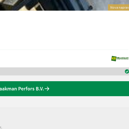
Nova napra
aakman Perfors B.V.
v.