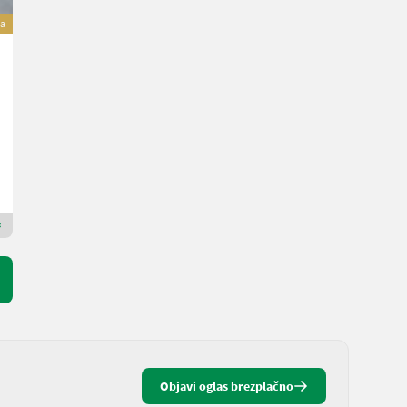
va
Sonstige HEFMAST
Cena na zahtevo
Kraakman Perfors B.V.
1775 T
Premium Plus prodajalec
Objavi oglas brezplačno