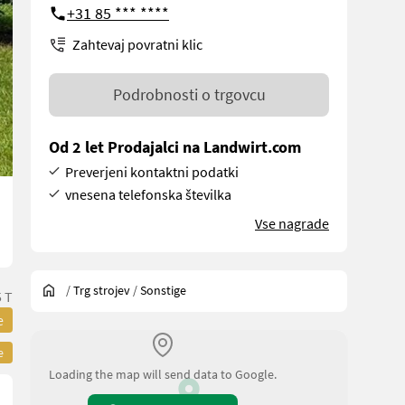
+31 85 *** ****
Zahtevaj povratni klic
Podrobnosti o trgovcu
Od 2 let Prodajalci na Landwirt.com
Preverjeni kontaktni podatki
vnesena telefonska številka
Vse nagrade
/
Trg strojev
/
Sonstige
 T
e
e
Loading the map will send data to Google.