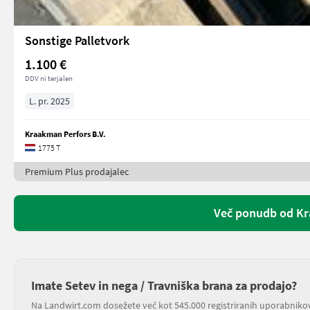
Sonstige Palletvork
1.100 €
DDV ni terjalen
L. pr. 2025
Kraakman Perfors B.V.
1775 T
Premium Plus prodajalec
Več ponudb od Kr
Imate Setev in nega / Travniška brana za prodajo?
Na Landwirt.com dosežete več kot 545.000 registriranih uporabniko