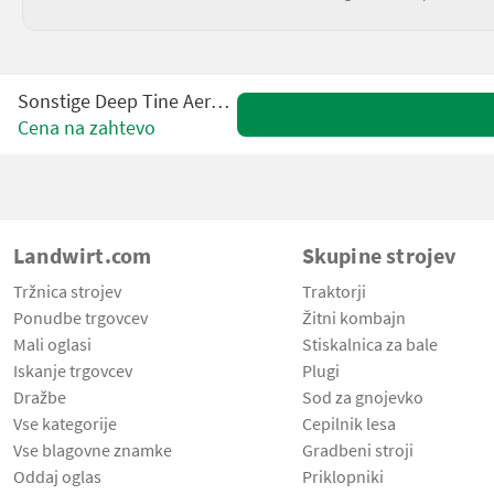
Sonstige Deep Tine Aerator 210
Cena na zahtevo
Landwirt.com
Skupine strojev
Tržnica strojev
Traktorji
Ponudbe trgovcev
Žitni kombajn
Mali oglasi
Stiskalnica za bale
Iskanje trgovcev
Plugi
Dražbe
Sod za gnojevko
Vse kategorije
Cepilnik lesa
Vse blagovne znamke
Gradbeni stroji
Oddaj oglas
Priklopniki