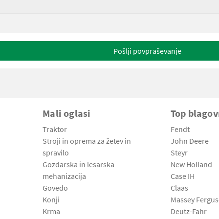
Pošlji povpraševanje
Mali oglasi
Top blago
Traktor
Fendt
Stroji in oprema za žetev in
John Deere
spravilo
Steyr
Gozdarska in lesarska
New Holland
mehanizacija
Case IH
Govedo
Claas
Konji
Massey Fergu
Krma
Deutz-Fahr