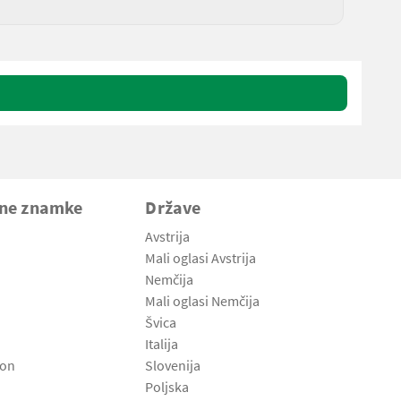
vne znamke
Države
Avstrija
Mali oglasi Avstrija
Nemčija
Mali oglasi Nemčija
Švica
Italija
son
Slovenija
Poljska