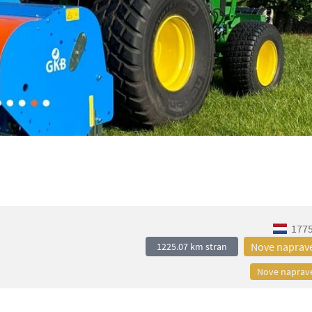
1775
Nove naprav
1225.07 km stran
Nove naprav