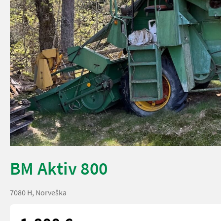
BM Aktiv 800
7080 H, Norveška