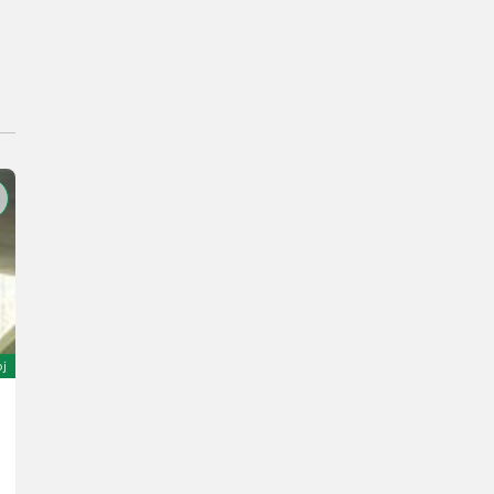
oj
Sonstige SR 2045
23.400 €
88 KM/65 kW
L. pr. 1995