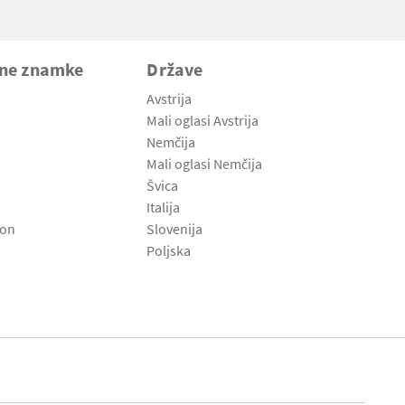
vne znamke
Države
Avstrija
Mali oglasi Avstrija
Nemčija
Mali oglasi Nemčija
Švica
Italija
son
Slovenija
Poljska