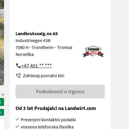
Landbrukssalg.no AS
Industrivegen 43B
7080 H - Trondheim – Tromsø
Norveška
+47 401 ** ***
Zahtevaj povratni klic
Podrobnosti o trgovcu
 H
i
Od 3 let Prodajalci na Landwirt.com
i
Preverjeni kontaktni podatki
vnesena telefonska številka