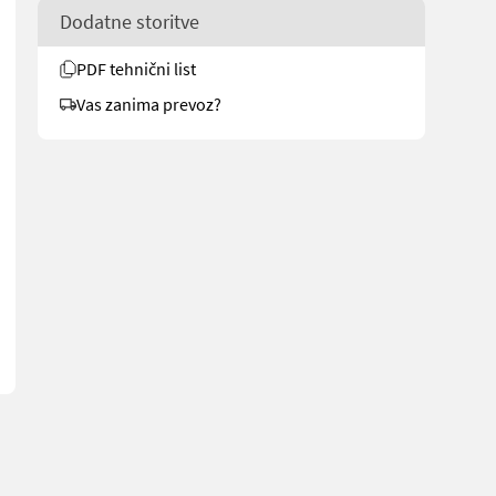
Dodatne storitve
PDF tehnični list
Vas zanima prevoz?
salg.no/4606 for more images Description 2 Volvo M800 combine harve