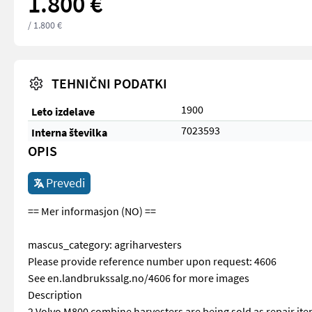
1.800 €
/ 1.800 €
TEHNIČNI PODATKI
1900
Leto izdelave
7023593
Interna številka
OPIS
Prevedi
== Mer informasjon (NO) ==
mascus_category: agriharvesters
Please provide reference number upon request: 4606
See en.landbrukssalg.no/4606 for more images
Description
2 Volvo M800 combine harvesters are being sold as repair it