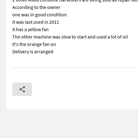
According to the owner
one was in good condition
it was last used in 2011
It has a yellow fan
The other machine was slow to start and used a lot of oil
It's the orange fan on
Delivery is arranged
== Mer informasjon (NO) == mascus_category: agriharvesters P