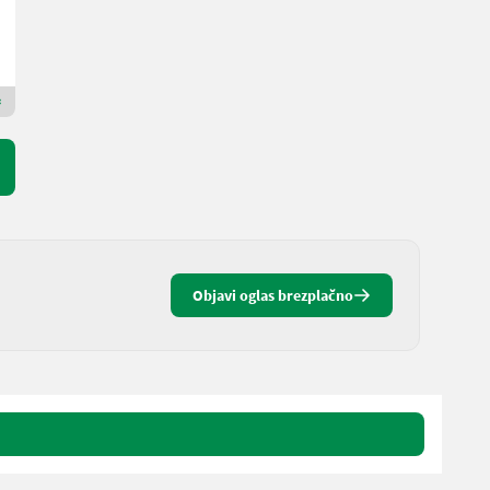
Landbrukssalg.no AS
7080 H
Premium Plus prodajalec
Objavi oglas brezplačno