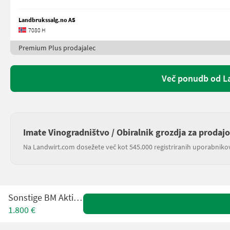
Landbrukssalg.no AS
7080 H
Premium Plus prodajalec
Več ponudb od L
Imate Vinogradništvo / Obiralnik grozdja za prodajo
Na Landwirt.com dosežete več kot 545.000 registriranih uporabniko
Sonstige BM Aktiv 800
1.800 €