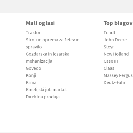
Mali oglasi
Top blago
Traktor
Fendt
Stroji in oprema za žetev in
John Deere
spravilo
Steyr
Gozdarska in lesarska
New Holland
mehanizacija
Case IH
Govedo
Claas
Konji
Massey Fergu
Krma
Deutz-Fahr
Kmetijski job market
Direktna prodaja