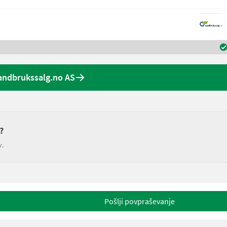
andbrukssalg.no AS
?
v.
Pošlji povpraševanje