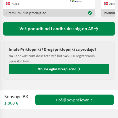
7080 H
7080 H
Premium Plus prodajalec
Premium 
Več ponudb od Landbrukssalg.no AS
Imate Priklopniki / Drugi priklopniki za prodajo?
Na Landwirt.com dosežete več kot 545.000 registriranih
uporabnikov.
Objavi oglas brezplačno
Sonstige BK-hengeren
Pošlji povpraševanje
1.800 €