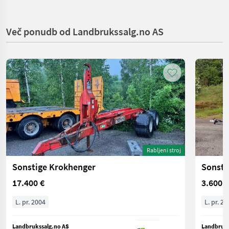
Več ponudb od Landbrukssalg.no AS
Rabljeni stroj
Sonstige Krokhenger
Sonsti
17.400 €
3.600 €
L. pr. 2004
L. pr. 20
Landbrukssalg.no AS
Landbruks