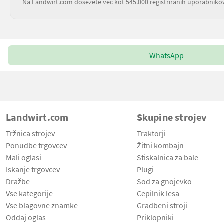
Na Landwirt.com dosežete več kot 545.000 registriranih uporabniko
WhatsApp
Landwirt.com
Skupine strojev
Tržnica strojev
Traktorji
Ponudbe trgovcev
Žitni kombajn
Mali oglasi
Stiskalnica za bale
Iskanje trgovcev
Plugi
Dražbe
Sod za gnojevko
Vse kategorije
Cepilnik lesa
Vse blagovne znamke
Gradbeni stroji
Oddaj oglas
Priklopniki