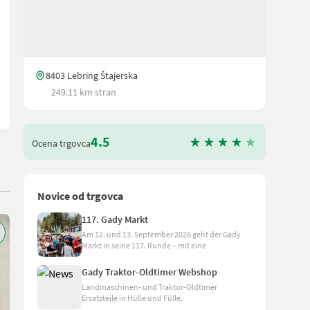
 vereinbaren. Das Team der Gady Family bedankt sich für Ihr Intere
8403 Lebring Štajerska
249.11 km stran
4.5
Ocena trgovca
Novice od trgovca
117. Gady Markt
Am 12. und 13. September 2026 geht der Gady
Markt in seine 117. Runde – mit eine
Gady Traktor-Oldtimer Webshop
Landmaschinen- und Traktor-Oldtimer
Ersatzteile in Hülle und Fülle.