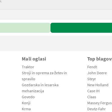
v.
Mali oglasi
Top blago
Traktor
Fendt
Stroji in oprema za žetev in
John Deere
spravilo
Steyr
Gozdarska in lesarska
New Holland
mehanizacija
Case IH
Govedo
Claas
Konji
Massey Fergu
Krma
Deutz-Fahr