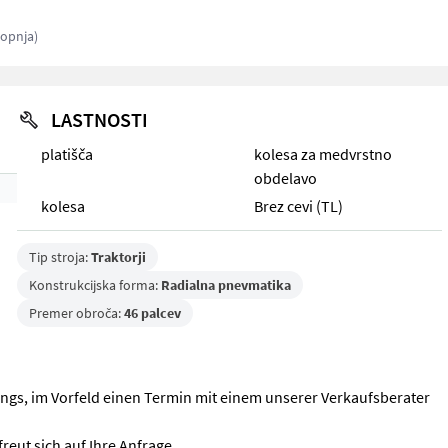
topnja)
LASTNOSTI
platišča
kolesa za medvrstno
obdelavo
kolesa
Brez cevi (TL)
Tip stroja:
Traktorji
Konstrukcijska forma:
Radialna pnevmatika
Premer obroča:
46 palcev
dings, im Vorfeld einen Termin mit einem unserer Verkaufsberater
reut sich auf Ihre Anfrage.