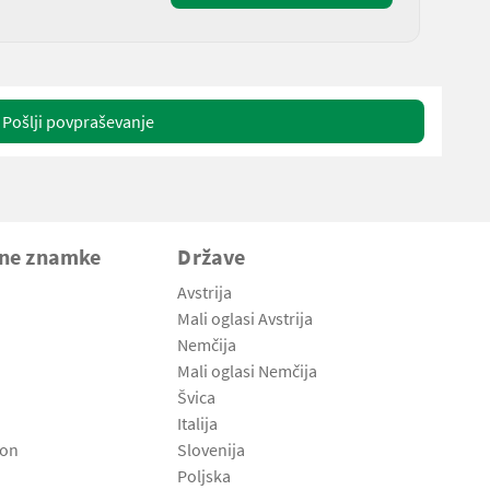
Pošlji povpraševanje
vne znamke
Države
Avstrija
Mali oglasi Avstrija
Nemčija
Mali oglasi Nemčija
Švica
Italija
son
Slovenija
Poljska