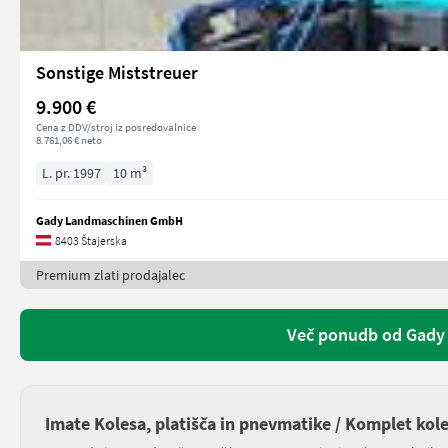
Sonstige Miststreuer
9.900 €
Cena z DDV/stroj iz posredovalnice
8.761,06 € neto
L. pr. 1997
10 m³
Gady Landmaschinen GmbH
8403 Štajerska
Premium zlati prodajalec
Več ponudb od Gad
Imate Kolesa, platišča in pnevmatike / Komplet kol