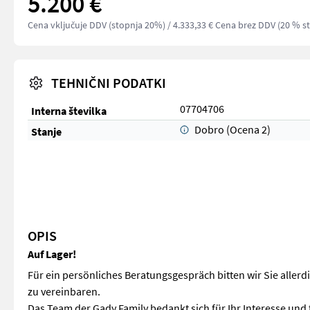
5.200 €
Cena vključuje DDV (stopnja 20%)
/ 4.333,33 € Cena brez DDV (20 % s
TEHNIČNI PODATKI
07704706
Interna številka
Dobro (Ocena 2)
Stanje
OPIS
Auf Lager!
Für ein persönliches Beratungsgespräch bitten wir Sie aller
zu vereinbaren.
Das Team der Gady Family bedankt sich für Ihr Interesse und f