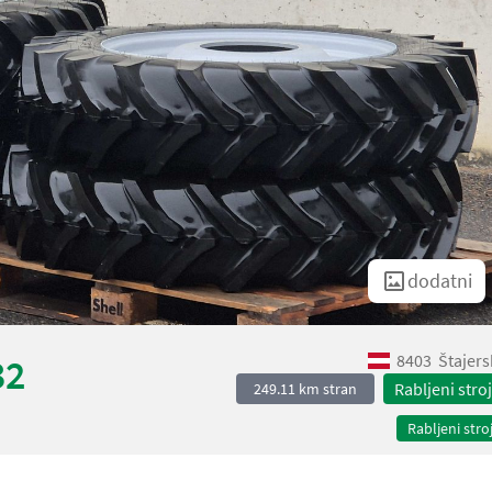
dodatni
8403
Štajers
32
Rabljeni stroj
249.11 km stran
Rabljeni stroj