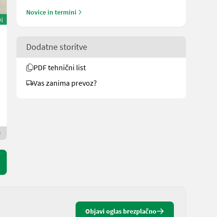
Novice in termini
oj
Sonstige Agribest DHL 230
Dodatne storitve
2.480 €
Cena z DDV/stroj iz posredovalnice
PDF tehnični list
2.194,69 € neto
Vas zanima prevoz?
L. pr. 1999
100 h
230 cm
Gady Landmaschinen GmbH
8403 Štajerska
Premium zlati prodajalec
Objavi oglas brezplačno