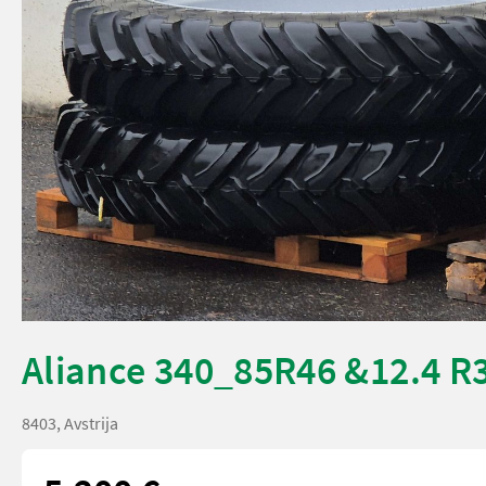
Aliance 340_85R46 &12.4 R
8403, Avstrija