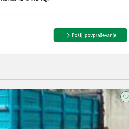
ings, im Vorfeld einen Termin mit einem unserer Verkaufsberater zu
Pošlji povpraševanje