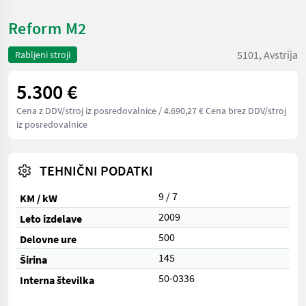
Reform M2
5101, Avstrija
Rabljeni stroji
5.300 €
Cena z DDV/stroj iz posredovalnice
/ 4.690,27 € Cena brez DDV/stroj
iz posredovalnice
TEHNIČNI PODATKI
9 / 7
KM / kW
2009
Leto izdelave
500
Delovne ure
145
Širina
50-0336
Interna številka