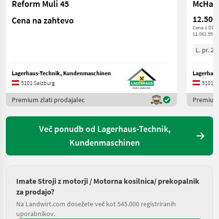
Reform Muli 45
McHale
12.500
Cena na zahtevo
Cena z DDV/
11.061,95 € 
L. pr. 20
Lagerhaus-Technik, Kundenmaschinen
Lagerhaus
5101 Salzburg
5101 S
Premium zlati prodajalec
Premium 
Več ponudb od Lagerhaus-Technik,
Kundenmaschinen
Imate Stroji z motorji / Motorna kosilnica/ prekopalnik
za prodajo?
Na Landwirt.com dosežete več kot 545.000 registriranih
uporabnikov.