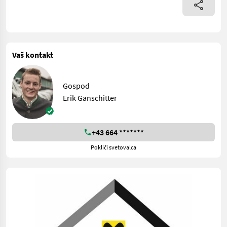
Vaš kontakt
Gospod
Erik Ganschitter
+43 664 *******
Pokliči svetovalca