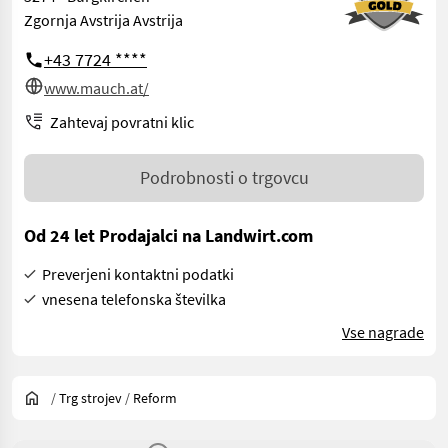
Zgornja Avstrija Avstrija
+43 7724 ****
www.mauch.at/
Zahtevaj povratni klic
Podrobnosti o trgovcu
Od 24 let Prodajalci na Landwirt.com
Preverjeni kontaktni podatki
vnesena telefonska številka
Vse nagrade
/
Trg strojev
/
Reform