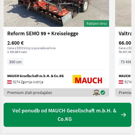
Rabljeni stroj
Reform SEMO 99 + Kreiselegge
Valtra 
2.600 €
66.000
Cena z DDV/stroj iz posredovalnice
Cena z DDV/
2.300,88 € neto
58.407,08 € 
300 cm
75 KM/5
MAUCH Gesellschaft m.b.H. & Co.KG
MAUCH Ges
5274 Zgornja Avstrija
5274 Zg
Premium zlati prodajalec
Premium 
Več ponudb od MAUCH Gesellschaft m.b.H. &
Co.KG