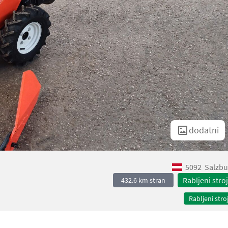
dodatni
5092
Salzbu
Rabljeni stroj
432.6 km stran
Rabljeni stroj