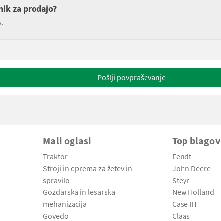
nik za prodajo?
v.
Pošlji povpraševanje
Mali oglasi
Top blago
Traktor
Fendt
Stroji in oprema za žetev in
John Deere
spravilo
Steyr
Gozdarska in lesarska
New Holland
mehanizacija
Case IH
Govedo
Claas