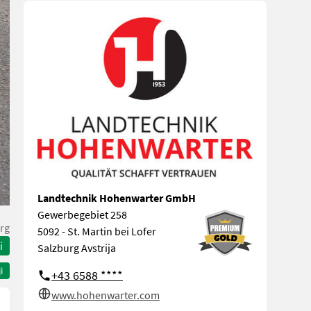
Landtechnik Hohenwarter GmbH
Gewerbegebiet 258
rg
5092 - St. Martin bei Lofer
i
Salzburg Avstrija
i
+43 6588 ****
www.hohenwarter.com