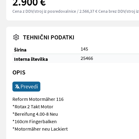
2.900 €
Cena z DDV/stroj iz posredovalnice
/ 2.566,37 € Cena brez DDV/stroj i
TEHNIČNI PODATKI
145
Širina
25466
Interna številka
OPIS
Prevedi
Reform Motormäher 116
*Rotax 2 Takt Motor
*Bereifung 4.00-8 Neu
*160cm Fingerbalken
*Motormäher neu Lackiert