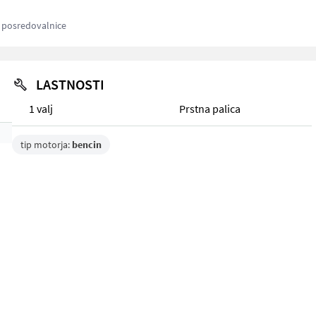
z posredovalnice
LASTNOSTI
1 valj
Prstna palica
tip motorja:
bencin