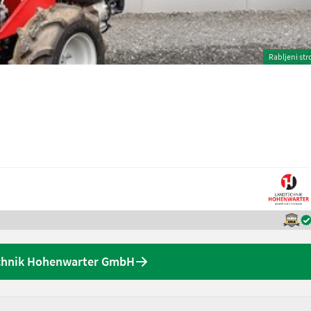
Rabljeni str
chnik Hohenwarter GmbH