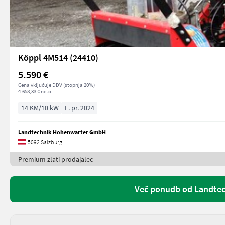
Köppl 4M514 (24410)
5.590 €
Cena vključuje DDV (stopnja 20%)
4.658,33 € neto
14 KM/10 kW
L. pr. 2024
Landtechnik Hohenwarter GmbH
5092 Salzburg
Premium zlati prodajalec
Več ponudb od Landte