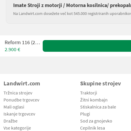
Imate Stroji z motorji / Motorna kosilnica/ prekopal
Na Landwirt.com dosežete več kot 545.000 registriranih uporabniko
Reform 116 (25466)
2.900 €
Landwirt.com
Skupine strojev
Tržnica strojev
Traktorji
Ponudbe trgovcev
Žitni kombajn
Mali oglasi
Stiskalnica za bale
Iskanje trgovcev
Plugi
Dražbe
Sod za gnojevko
Vse kategorije
Cepilnik lesa