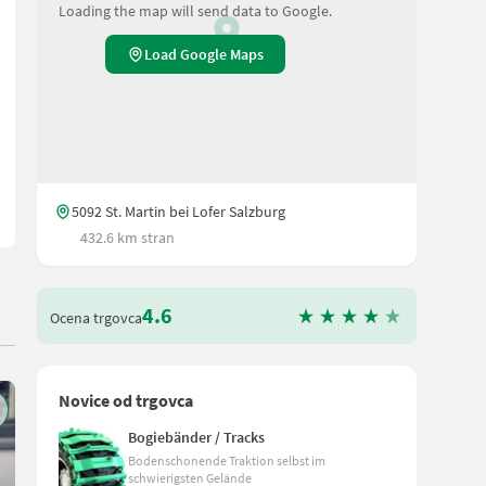
Loading the map will send data to Google.
Load Google Maps
nd finden Sie ähnliche Suchbegriffe und alternative Bezeichnun
5092 St. Martin bei Lofer Salzburg
432.6 km stran
4.6
Ocena trgovca
Novice od trgovca
Bogiebänder / Tracks
Bodenschonende Traktion selbst im
schwierigsten Gelände