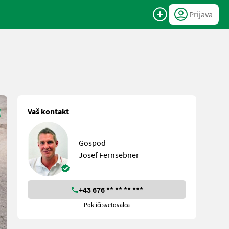
Prijava
Vaš kontakt
Gospod
Josef Fernsebner
+43 676 ** ** ** ***
Pokliči svetovalca