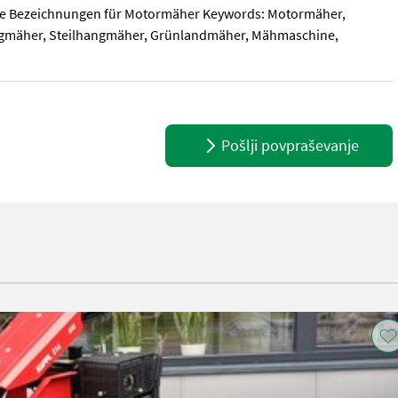
tive Bezeichnungen für Motormäher Keywords: Motormäher,
gmäher, Steilhangmäher, Grünlandmäher, Mähmaschine,
0-8 Neu *160cm Fingerbalken *Motormäher neu Lackiert Nachstehe
Pošlji povpraševanje