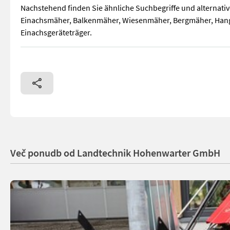
Nachstehend finden Sie ähnliche Suchbegriffe und alterna
Einachsmäher, Balkenmäher, Wiesenmäher, Bergmäher, Han
Einachsgeräteträger.
Reform Motormäher 116 *Rotax 2 Takt Motor *Bereifung 4.0
Več ponudb od Landtechnik Hohenwarter GmbH