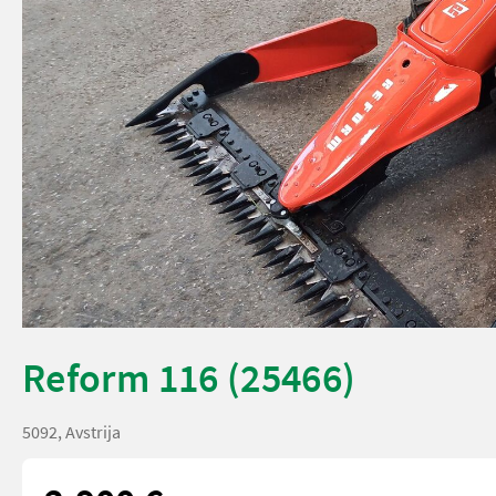
Reform 116 (25466)
5092, Avstrija