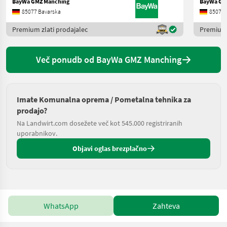
BayWa GMZ Manching
BayWa GM
85077 Bavarska
85077 
Premium zlati prodajalec
Premium 
Več ponudb od BayWa GMZ Manching
Imate Komunalna oprema / Pometalna tehnika za
prodajo?
Na Landwirt.com dosežete več kot 545.000 registriranih
uporabnikov.
Objavi oglas brezplačno
WhatsApp
Zahteva