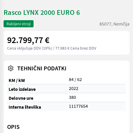
Rasco LYNX 2000 EURO 6
85077, Nemčija
Rabljeni stroji
92.799,77 €
Cena vključuje DDV (19%)
/ 77.983 € Cena brez DDV
TEHNIČNI PODATKI
84 / 62
KM / kW
2022
Leto izdelave
380
Delovne ure
11177654
Interna številka
OPIS