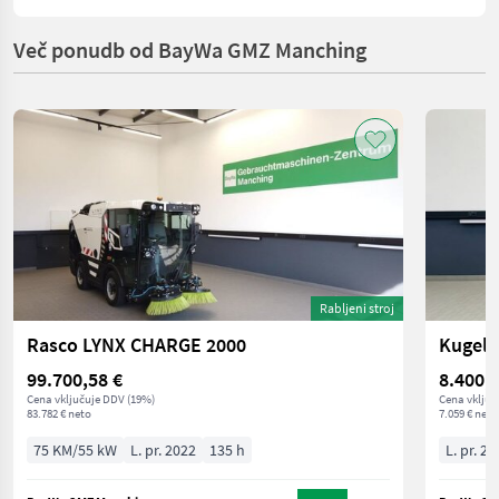
Več ponudb od BayWa GMZ Manching
Rabljeni stroj
Rasco LYNX CHARGE 2000
Kugelm
99.700,58 €
8.400,2
Cena vključuje DDV (19%)
Cena vključ
83.782 € neto
7.059 € neto
75 KM/55 kW
L. pr. 2022
135 h
L. pr. 20