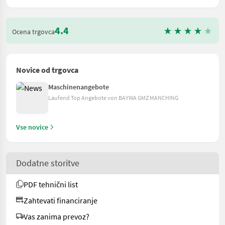
4.4
Ocena trgovca
Novice od trgovca
Maschinenangebote
Laufend Top Angebote von BAYWA GMZ MANCHING
Vse novice
Dodatne storitve
PDF tehnični list
Zahtevati financiranje
Vas zanima prevoz?