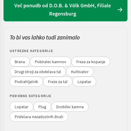
Več ponudb od D.O.B. & Völk GmbH, Filiale
Regensburg
To bi vas lahko tudi zanimalo
USTREZNE KATEGORIJE
Brana
Pobiralec kamnov
Freza za kopanje
Drugi stroji za obdelava tal
Kultivator
Podrahljalnik
Freze za tal
Lopatar
PODOBNE KATEGORIJE
Lopatar
Plug
Drobilec kamna
Pridelava nezadostnih živali