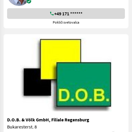
+49 171 ******
Pokliči svetovalca
D.O.B. & Völk GmbH, Filiale Regensburg
Bukaresterst. 8