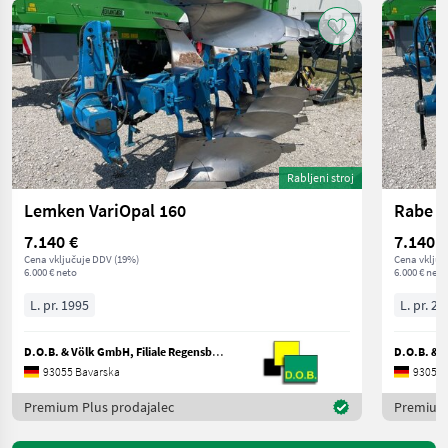
Rabljeni stroj
Lemken VariOpal 160
Rabe S
7.140 €
7.140 €
Cena vključuje DDV (19%)
Cena vključ
6.000 € neto
6.000 € neto
L. pr. 1995
L. pr. 20
D.O.B. & Völk GmbH, Filiale Regensburg
93055 Bavarska
93055 
Premium Plus prodajalec
Premium 