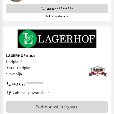
+43 677 ********
Pokliči svetovalca
LAGERHOF d.o.o
Podplat 6
3241 - Podplat
Slovenija
+43 677 ********
Zahtevaj povratni klic
Podrobnosti o trgovcu