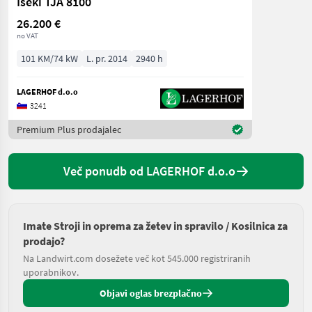
Iseki TJA 8100
26.200 €
no VAT
101 KM/74 kW
L. pr. 2014
2940 h
LAGERHOF d.o.o
3241
Premium Plus prodajalec
Več ponudb od LAGERHOF d.o.o
Imate Stroji in oprema za žetev in spravilo / Kosilnica za
prodajo?
Na Landwirt.com dosežete več kot 545.000 registriranih
uporabnikov.
Objavi oglas brezplačno