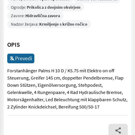
Ogrodje:
Prikolica z dvojnim okvirjem
Zavore:
Hidravlična zavora
Nadzor žerjava:
Krmiljenje s križno ročico
OPIS
Prevedi
Forstanhänger Palms H 10 D / K5.75 mit Elektro on off
Steuerung, Greifer 145 cm, doppelter Pendelbremse, Flap
Down Stützen, Eigenölversorgung, Stehpodest,
Gelenkwelle, 4 Rungenpaare, 4 Rad Hydraulische Bremse,
Motorsägenhalter, Led Beleuchtung mit klappbaren Schutz,
2 Zylinder Knickdeichsel, Bereifung 500/50-17
Forstanhänger Palms H 10 D / K5.75 mit Elektro on off Steueru