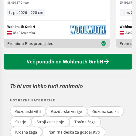
36.416,67 € neto
25.491,67 € 
L. pr. 2026
220 cm
L. pr. 20
Wohlmuth GmbH
Wohlmut
8342 Štajerska
8342 Š
Premium Plus prodajalec
Premium 
Več ponudb od Wohlmuth GmbH
To bi vas lahko tudi zanimalo
USTREZNE KATEGORIJE
Gozdarski vitli
Gozdarske verige
Gozdna sadika
Škarje
Stroji za sajenje
Tračna žaga
Krožna žaga
Planirna deska za gozdarstvo