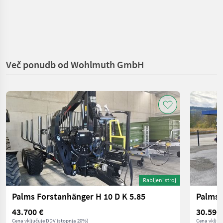
Več ponudb od Wohlmuth GmbH
Rabljeni stroj
Palms Forstanhänger H 10 D K 5.85
Palms 
43.700 €
30.590
Cena vključuje DDV (stopnja 20%)
Cena vključ