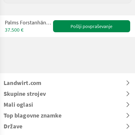
Palms Forstanhänger H 10 D / K5.75
Pošlji povpraševanje
37.500 €
Landwirt.com
Skupine strojev
Mali oglasi
Top blagovne znamke
Države