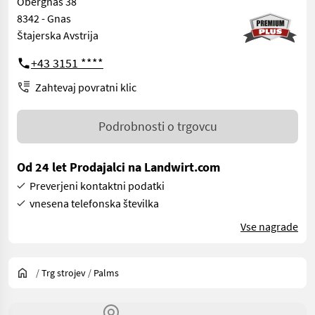
Obergnas 38
8342 - Gnas
Štajerska Avstrija
+43 3151 ****
Zahtevaj povratni klic
Podrobnosti o trgovcu
Od 24 let Prodajalci na Landwirt.com
Preverjeni kontaktni podatki
vnesena telefonska številka
Vse nagrade
/
Trg strojev
/
Palms