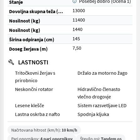
Posebej dobro (Ocena 1)
Stanje
13000
Dovoljna skupna teža (kg)
11400
Nosilnost (kg)
1440
Nosilnost (kg)
145
Širina odpiranja (cm)
7,50
Doseg žerjava (m)
LASTNOSTI
Tritočkovni žerjav s
Držalo za motorno žago
prirobnico
Neskončni rotator
Hidravlično členasto
vlečno drogovje
Lesene klešče
Sistem razsvetljave LED
Lastna oskrba z nafto
Spodnja kljuka
Načrtovana hitrost (km/h):
10 km/h
Pari opornikov:
4 pari opornikov
Število osi:
Tandem os