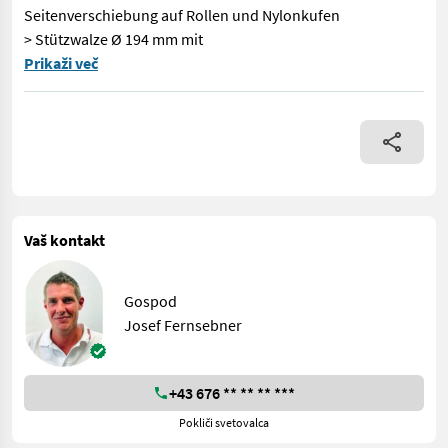
Seitenverschiebung auf Rollen und Nylonkufen
> Stützwalze Ø 194 mm mit
Produktbeschreibung Orsi WGR 2600 Ich freue mich, Ihnen im M
Prikaži več
Vaš kontakt
Gospod
Josef Fernsebner
+43 676 ** ** ** ***
Pokliči svetovalca