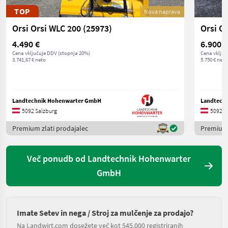
TOP
Nova naprava
Orsi Orsi WLC 200 (25973)
Orsi O
4.490 €
6.900 €
Cena vključuje DDV (stopnja 20%)
Cena vključ
3.741,67 € neto
5.750 € neto
Landtechnik Hohenwarter GmbH
Landtech
5092 Salzburg
5092 S
Premium zlati prodajalec
Premium 
Več ponudb od Landtechnik Hohenwarter
GmbH
Imate Setev in nega / Stroj za mulčenje za prodajo?
Na Landwirt.com dosežete več kot 545.000 registriranih