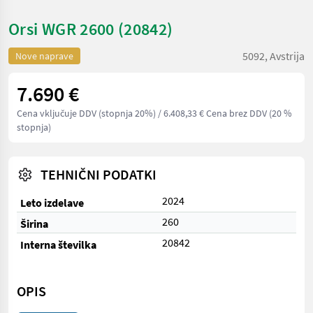
Orsi WGR 2600 (20842)
5092, Avstrija
Nove naprave
7.690 €
Cena vključuje DDV (stopnja 20%)
/ 6.408,33 € Cena brez DDV (20 %
stopnja)
TEHNIČNI PODATKI
2024
Leto izdelave
260
Širina
20842
Interna številka
OPIS