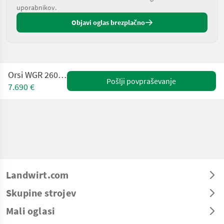
uporabnikov.
Objavi oglas brezplačno
Orsi WGR 2600 (20842)
Pošlji povpraševanje
7.690 €
Landwirt.com
Skupine strojev
Mali oglasi