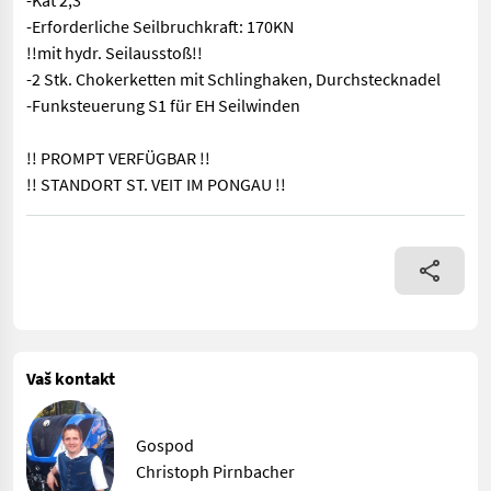
-Kat 2,3
-Erforderliche Seilbruchkraft: 170KN
!!mit hydr. Seilausstoß!!
-2 Stk. Chokerketten mit Schlinghaken, Durchstecknadel
-Funksteuerung S1 für EH Seilwinden
!! PROMPT VERFÜGBAR !!
!! STANDORT ST. VEIT IM PONGAU !!
Seilwinde OL SW 8500 EH-SA Premium -Standard-Seil:90m/13mm D
Vaš kontakt
Gospod
Christoph Pirnbacher