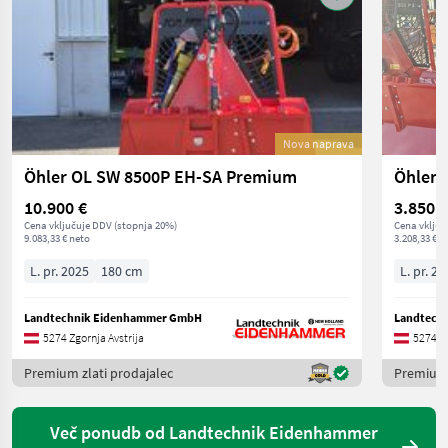
Nova naprava
Öhler OL SW 8500P EH-SA Premium
Öhler 
10.900 €
3.850 €
Cena vključuje DDV (stopnja 20%)
Cena vključ
9.083,33 € neto
3.208,33 € n
L. pr. 2025
180 cm
L. pr. 20
Landtechnik Eidenhammer GmbH
Landtech
5274 Zgornja Avstrija
5274 Zg
Premium zlati prodajalec
Premium 
Več ponudb od Landtechnik Eidenhammer