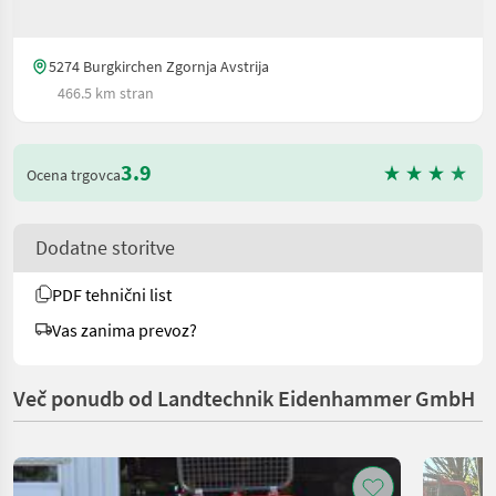
5274 Burgkirchen Zgornja Avstrija
466.5 km stran
3.9
Ocena trgovca
Dodatne storitve
PDF tehnični list
Vas zanima prevoz?
Več ponudb od Landtechnik Eidenhammer GmbH