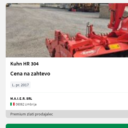
Kuhn HR 304
Cena na zahtevo
L. pr. 2017
M.A.I.E.R. SRL
06062 Umbrija
Premium zlati prodajalec