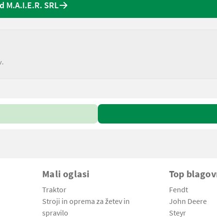
 M.A.I.E.R. SRL
v.
Mali oglasi
Top blago
Traktor
Fendt
Stroji in oprema za žetev in
John Deere
spravilo
Steyr