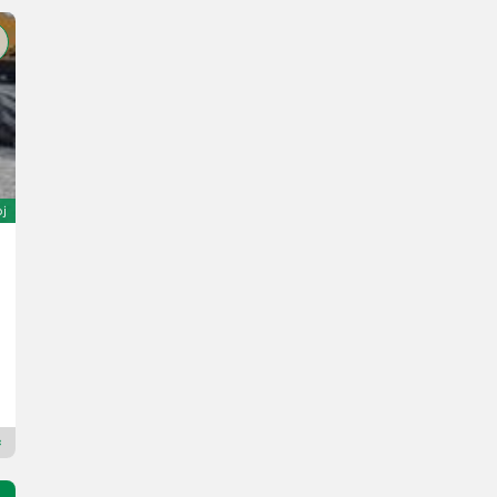
oj
Sonstige OL 20x51
Cena na zahtevo
L. pr. 1995
M.A.I.E.R. SRL
06062 Umbrija
Premium zlati prodajalec