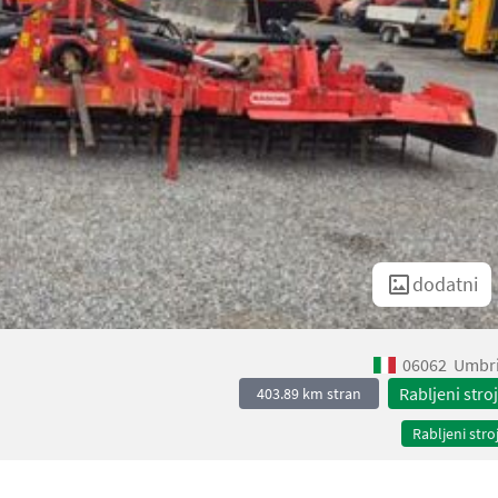
dodatni
06062
Umbri
Rabljeni stroj
403.89 km stran
Rabljeni stroj