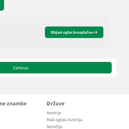
Objavi oglas brezplačno
Zahteva
vne znamke
Države
Avstrija
Mali oglasi Avstrija
Nemčija