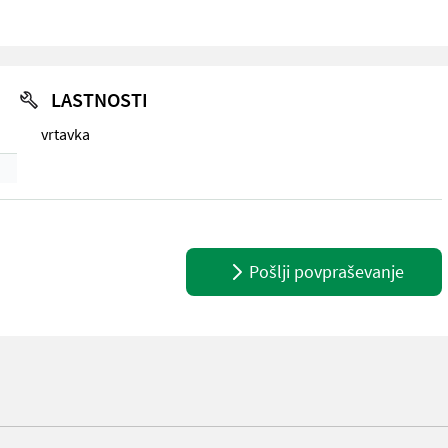
LASTNOSTI
vrtavka
Pošlji povpraševanje