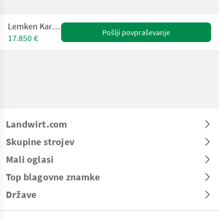
Lemken Karat 9/600
Pošlji povpraševanje
17.850 €
Landwirt.com
Skupine strojev
Mali oglasi
Top blagovne znamke
Države