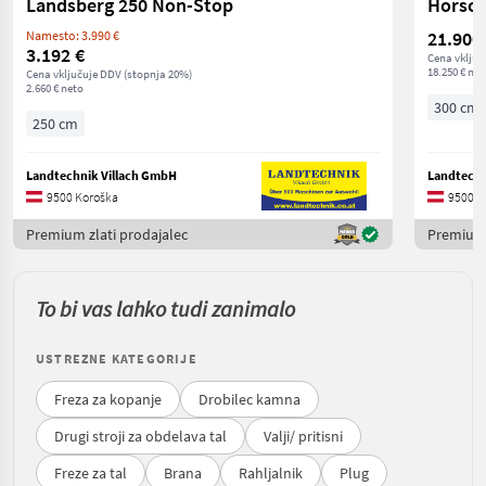
Landsberg 250 Non-Stop
Horsch
21.900
Namesto: 3.990 €
3.192 €
Cena vključ
18.250 € net
Cena vključuje DDV (stopnja 20%)
2.660 € neto
300 cm
250 cm
Landtechnik Villach GmbH
Landtechn
9500 Koroška
9500 K
Premium zlati prodajalec
Premium 
To bi vas lahko tudi zanimalo
USTREZNE KATEGORIJE
Freza za kopanje
Drobilec kamna
Drugi stroji za obdelava tal
Valji/ pritisni
Freze za tal
Brana
Rahljalnik
Plug