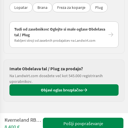
Lopatar
Brana
Freza za kopanje
Plug
Tudi od zasebnikov: Oglejte si male oglase Obdelava
tal / Plug
Rabljeni stroji od zasebnih prodajalcev na Landwirt.com
Imate Obdelava tal / Plug za prodajo?
Na Landwirt.com dosežete več kot 545.000 registriranih
uporabnikov.
Objavi oglas brezplačno
Kverneland RB100 - 7Schar
Pošlji povpraševanje
8.400 €