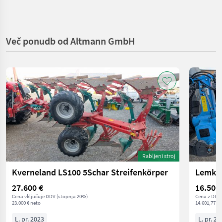
Več ponudb od Altmann GmbH
Rabljeni stroj
Kverneland LS100 5Schar Streifenkörper
27.600 €
16.500
Cena vključuje DDV (stopnja 20%)
Cena z DDV/
23.000 € neto
14.601,77 € 
L. pr. 2023
L. pr. 20