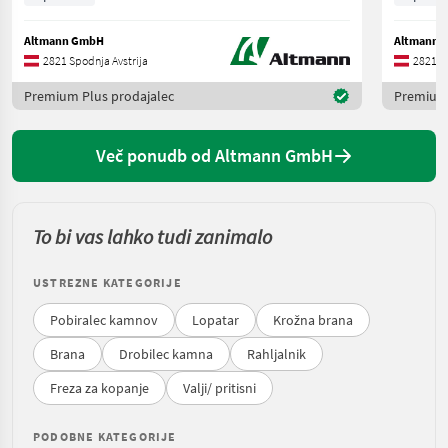
Altmann GmbH
Altmann 
2821 Spodnja Avstrija
2821 Sp
Premium Plus prodajalec
Premium 
Več ponudb od Altmann GmbH
To bi vas lahko tudi zanimalo
USTREZNE KATEGORIJE
Pobiralec kamnov
Lopatar
Krožna brana
Brana
Drobilec kamna
Rahljalnik
Freza za kopanje
Valji/ pritisni
PODOBNE KATEGORIJE