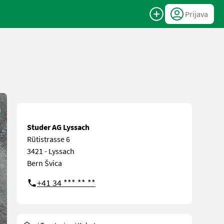
Prijava
Studer AG Lyssach
Rütistrasse 6
3421 - Lyssach
Bern Švica
+41 34 *** ** **