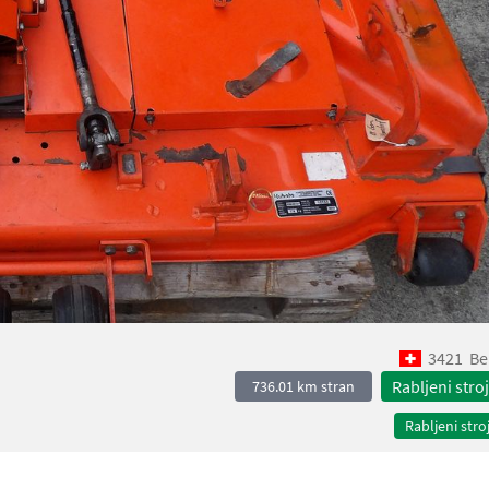
3421
Be
Rabljeni stroj
736.01 km stran
Rabljeni stroj