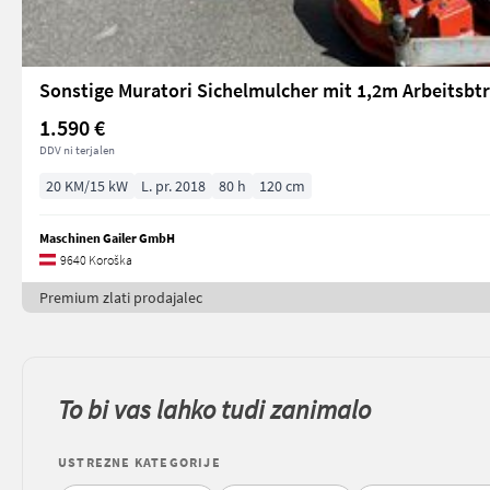
Sonstige Muratori Sichelmulcher mit 1,2m Arbeitsbtr
1.590 €
DDV ni terjalen
20 KM/15 kW
L. pr. 2018
80 h
120 cm
Maschinen Gailer GmbH
9640 Koroška
Premium zlati prodajalec
To bi vas lahko tudi zanimalo
USTREZNE KATEGORIJE