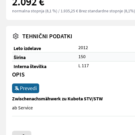
2.092 €
normalna stopnja (8,1 %)
/ 1.935,25 € Brez standardne stopnje (8,1%)
TEHNIČNI PODATKI
2012
Leto izdelave
150
Širina
L 117
Interna številka
OPIS
Prevedi
Zwischenachsmähwerk zu Kubota STV/STW
ab Service
ab Service