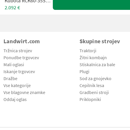
Kubota RCK60-35ST-EU-F
2.092 €
Landwirt.com
Skupine strojev
Tržnica strojev
Traktorji
Ponudbe trgovcev
Žitni kombajn
Mali oglasi
Stiskalnica za bale
Iskanje trgovcev
Plugi
Dražbe
Sod za gnojevko
Vse kategorije
Cepilnik lesa
Vse blagovne znamke
Gradbeni stroji
Oddaj oglas
Priklopniki