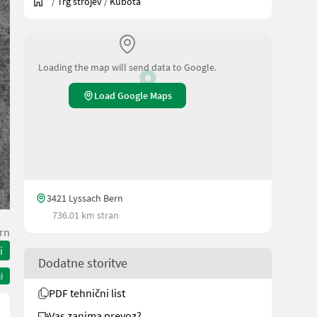
/
Trg strojev
/
Kubota
Loading the map will send data to Google.
Load Google Maps
3421 Lyssach Bern
736.01 km stran
rn
i
Dodatne storitve
i
PDF tehnični list
Vas zanima prevoz?