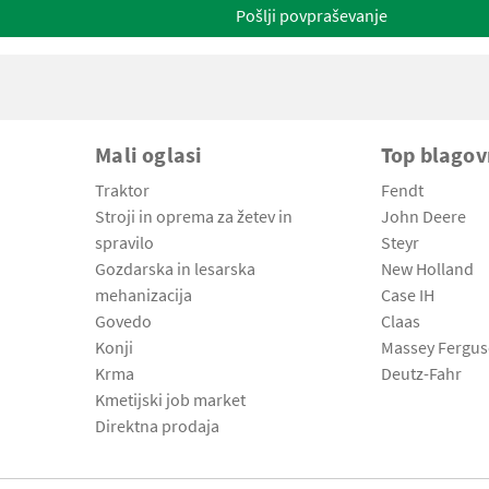
Pošlji povpraševanje
Mali oglasi
Top blago
Traktor
Fendt
Stroji in oprema za žetev in
John Deere
spravilo
Steyr
Gozdarska in lesarska
New Holland
mehanizacija
Case IH
Govedo
Claas
Konji
Massey Fergu
Krma
Deutz-Fahr
Kmetijski job market
Direktna prodaja