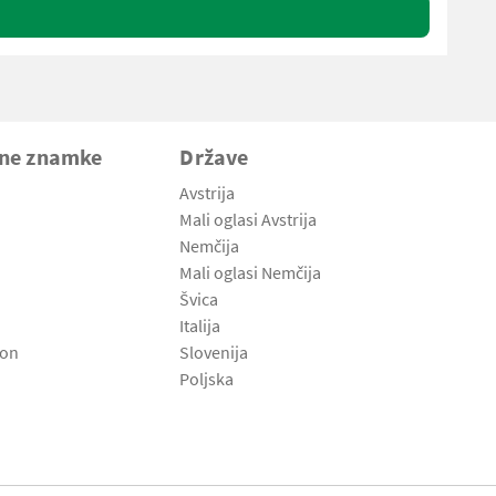
vne znamke
Države
Avstrija
Mali oglasi Avstrija
Nemčija
Mali oglasi Nemčija
Švica
Italija
son
Slovenija
Poljska