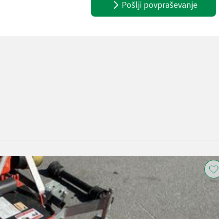
Pošlji povpraševanje