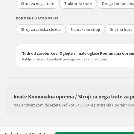
Stroji za nega trate
Traktor za trate
Druga komunaln
PODOBNE KATEGORIJE
Stroji za zimska služba
Namakalni stroji
Snežna freza
Tudi od zasebnikov: Oglejte si male oglase Komunalna oprema 
Rabljeni stroji od zasebnih prodajalcev na Landwirt.com
Imate Komunalna oprema / Stroji za nega trate za p
Na Landwirt.com dosežete več kot 545.000 registriranih uporabniko