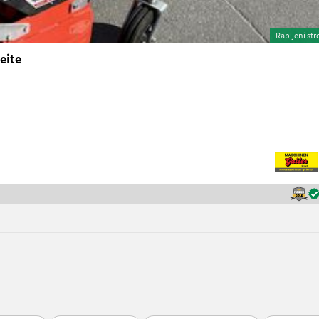
Rabljeni str
eite