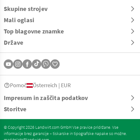
Skupine strojev
Mali oglasi
Top blagovne znamke
Države
Pomoč
Österreich | EUR
Impresum in zaščita podatkov
Storitve
© Copyright 2026 Landwirt.com GmbH Vse pravice pridržane. Vse
informacije brez garancije – tiskarske in tipografske napake so možne.
marktplatz@landwirt.com