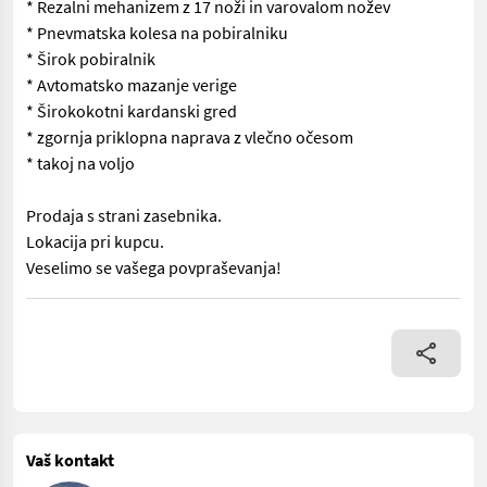
* Rezalni mehanizem z 17 noži in varovalom nožev
* Pnevmatska kolesa na pobiralniku
* Širok pobiralnik
* Avtomatsko mazanje verige
* Širokokotni kardanski gred
* zgornja priklopna naprava z vlečno očesom
* takoj na voljo
Prodaja s strani zasebnika.
Lokacija pri kupcu.
Veselimo se vašega povpraševanja!
Prodaja med zasebniki Rabljena balirka za okrogle bale Krone V
Vaš kontakt