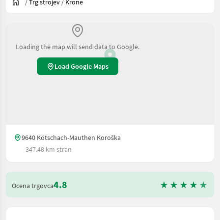
/
Trg strojev
/
Krone
Loading the map will send data to Google.
Load Google Maps
9640 Kötschach-Mauthen Koroška
347.48 km stran
4.8
Ocena trgovca