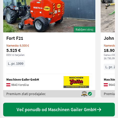
Rabljeni stroj
Fort F21
John D
Namesto: 6.500 €
Namesto: 1
5.525 €
18.905
DDV ni terjalen
Cena z DDV/
16.730,09 € 
L. pr. 1999
L. pr. 20
Maschinen Gailer GmbH
Maschinen
9640 Koroška
9640 K
Premium zlati prodajalec
Premium 
Več ponudb od Maschinen Gailer GmbH