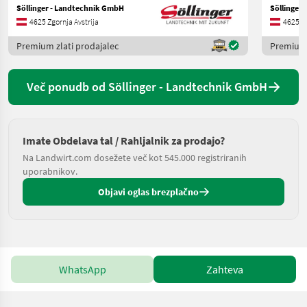
Söllinger - Landtechnik GmbH
Söllinger
4625 Zgornja Avstrija
4625 Zg
Premium zlati prodajalec
Premium 
Več ponudb od Söllinger - Landtechnik GmbH
Imate Obdelava tal / Rahljalnik za prodajo?
Na Landwirt.com dosežete več kot 545.000 registriranih
uporabnikov.
Objavi oglas brezplačno
WhatsApp
Zahteva