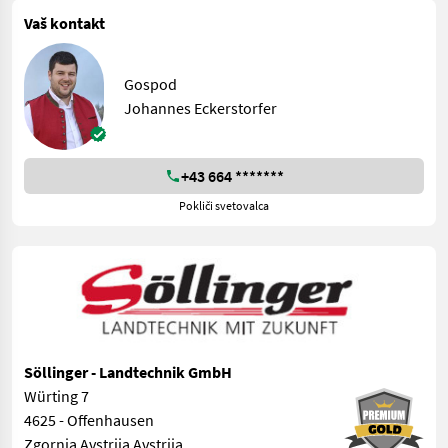
Vaš kontakt
Gospod
Johannes Eckerstorfer
+43 664 *******
Pokliči svetovalca
Söllinger - Landtechnik GmbH
Würting 7
4625 - Offenhausen
Zgornja Avstrija Avstrija