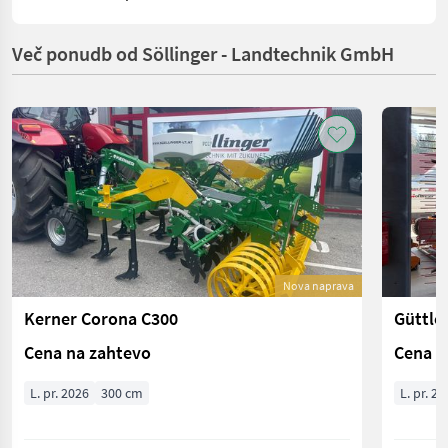
Več ponudb od Söllinger - Landtechnik GmbH
Nova naprava
Kerner Corona C300
Güttle
Cena na zahtevo
Cena n
L. pr. 2026
300 cm
L. pr. 20