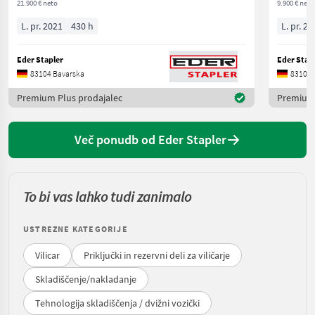
21.900 € neto
9.900 € neto
L. pr. 2021
430 h
L. pr. 20
Eder Stapler
Eder Stap
83104 Bavarska
83104 
Premium Plus prodajalec
Premium 
Več ponudb od Eder Stapler
To bi vas lahko tudi zanimalo
USTREZNE KATEGORIJE
Vilicar
Priključki in rezervni deli za viličarje
Skladiščenje/nakladanje
Tehnologija skladiščenja / dvižni vozički