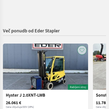
Več ponudb od Eder Stapler
Rabljeni stroj
Hyster J 2.0XNT-LWB
Sonsti
26.061 €
11.781
Cena vključuje DDV (19%)
Cena vključ