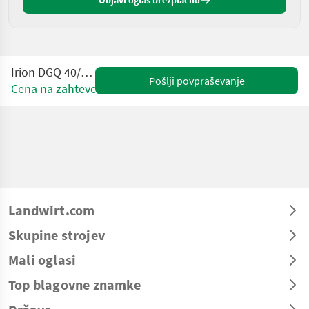
Objavi oglas brezplačno
Irion DGQ 40/14/40S/ZS
Pošlji povpraševanje
Cena na zahtevo
Landwirt.com
Skupine strojev
Mali oglasi
Top blagovne znamke