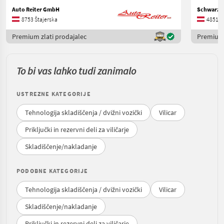
Auto Reiter GmbH
8753 Štajerska
4851 Zg
Premium zlati prodajalec
Premium 
To bi vas lahko tudi zanimalo
USTREZNE KATEGORIJE
Tehnologija skladiščenja / dvižni vozički
Vilicar
Priključki in rezervni deli za viličarje
Skladiščenje/nakladanje
PODOBNE KATEGORIJE
Tehnologija skladiščenja / dvižni vozički
Vilicar
Skladiščenje/nakladanje
Priključki in rezervni deli za viličarje