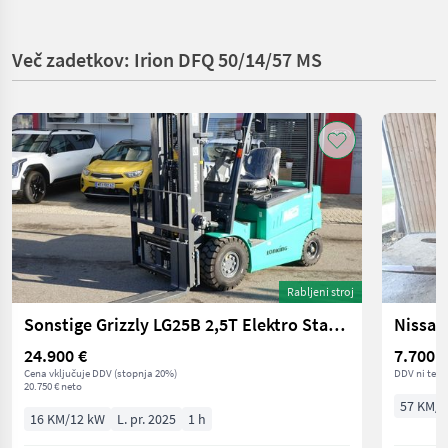
Več zadetkov: Irion DFQ 50/14/57 MS
Rabljeni stroj
Sonstige Grizzly LG25B 2,5T Elektro Stapler Top Qualität
Nissan
24.900 €
7.700 €
Cena vključuje DDV (stopnja 20%)
DDV ni terj
20.750 € neto
57 KM/4
16 KM/12 kW
L. pr. 2025
1 h