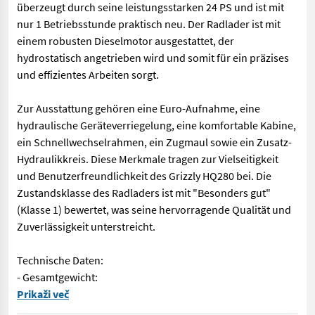
überzeugt durch seine leistungsstarken 24 PS und ist mit
nur 1 Betriebsstunde praktisch neu. Der Radlader ist mit
einem robusten Dieselmotor ausgestattet, der
hydrostatisch angetrieben wird und somit für ein präzises
und effizientes Arbeiten sorgt.
Zur Ausstattung gehören eine Euro-Aufnahme, eine
hydraulische Geräteverriegelung, eine komfortable Kabine,
ein Schnellwechselrahmen, ein Zugmaul sowie ein Zusatz-
Hydraulikkreis. Diese Merkmale tragen zur Vielseitigkeit
und Benutzerfreundlichkeit des Grizzly HQ280 bei. Die
Zustandsklasse des Radladers ist mit "Besonders gut"
(Klasse 1) bewertet, was seine hervorragende Qualität und
Zuverlässigkeit unterstreicht.
Technische Daten:
- Gesamtgewicht:
Der Radlader Grizzly HQ280 Allrad ist ein universeller Helfer 
Prikaži več