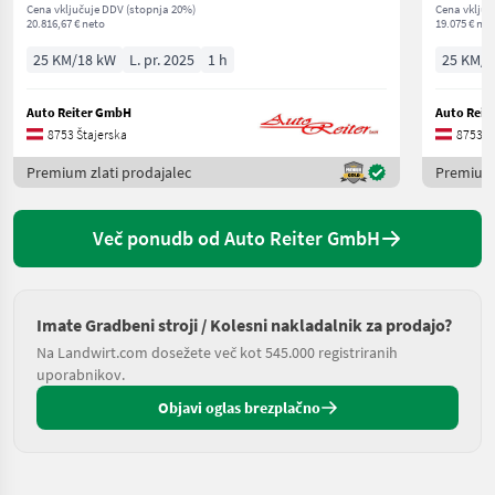
Cena vključuje DDV (stopnja 20%)
Cena vključ
20.816,67 € neto
19.075 € net
25 KM/18 kW
L. pr. 2025
1 h
25 KM/1
Auto Reiter GmbH
Auto Reit
8753 Štajerska
8753 Š
Premium zlati prodajalec
Premium 
Več ponudb od Auto Reiter GmbH
Imate Gradbeni stroji / Kolesni nakladalnik za prodajo?
Na Landwirt.com dosežete več kot 545.000 registriranih
uporabnikov.
Objavi oglas brezplačno