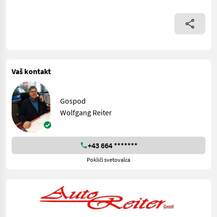
Vaš kontakt
Gospod
Wolfgang Reiter
+43 664 *******
Pokliči svetovalca