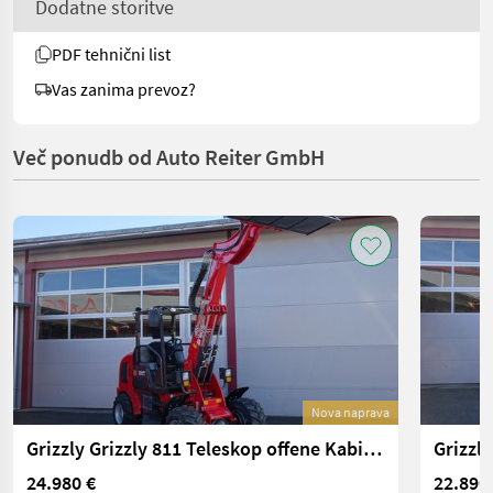
Dodatne storitve
PDF tehnični list
Vas zanima prevoz?
Več ponudb od Auto Reiter GmbH
Nova naprava
Grizzly Grizzly 811 Teleskop offene Kabine Allrad E5 Mo
24.980 €
22.890