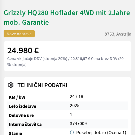
Grizzly HQ280 Hoflader 4WD mit 2Jahre
mob. Garantie
8753, Avstrija
Nove naprave
24.980 €
Cena vključuje DDV (stopnja 20%)
/ 20.816,67 € Cena brez DDV (20
% stopnja)
TEHNIČNI PODATKI
24 / 18
KM / kW
2025
Leto izdelave
1
Delovne ure
3747009
Interna številka
Posebej dobro (Ocena 1)
Stanje