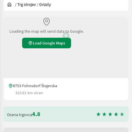
/
Trg strojev
/
Grizzly
Loading the map will send data to Google.
Load Google Maps
8753 Fohnsdorf Štajerska
310.61 km stran
4.8
Ocena trgovca