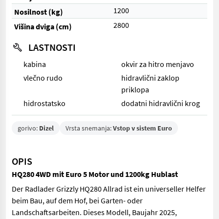
1200
Nosilnost (kg)
2800
Višina dviga (cm)
LASTNOSTI
kabina
okvir za hitro menjavo
vlečno rudo
hidravlični zaklop
priklopa
hidrostatsko
dodatni hidravlični krog
gorivo:
Dizel
Vrsta snemanja:
Vstop v sistem Euro
OPIS
HQ280 4WD mit Euro 5 Motor und 1200kg Hublast
Der Radlader Grizzly HQ280 Allrad ist ein universeller Helfer
beim Bau, auf dem Hof, bei Garten- oder
Landschaftsarbeiten. Dieses Modell, Baujahr 2025,