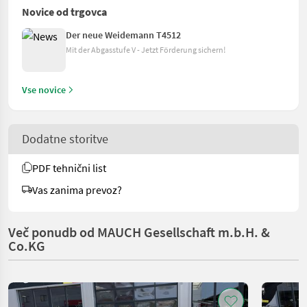
Novice od trgovca
Der neue Weidemann T4512
Mit der Abgasstufe V - Jetzt Förderung sichern!
Vse novice
Dodatne storitve
PDF tehnični list
Vas zanima prevoz?
Več ponudb od MAUCH Gesellschaft m.b.H. &
Co.KG