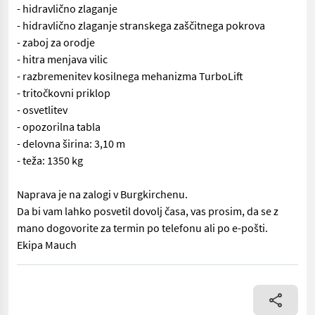
- hidravlično zlaganje
- hidravlično zlaganje stranskega zaščitnega pokrova
- zaboj za orodje
- hitra menjava vilic
- razbremenitev kosilnega mehanizma TurboLift
- tritočkovni priklop
- osvetlitev
- opozorilna tabla
- delovna širina: 3,10 m
- teža: 1350 kg
Naprava je na zalogi v Burgkirchenu.
Da bi vam lahko posvetil dovolj časa, vas prosim, da se z
mano dogovorite za termin po telefonu ali po e-pošti.
Ekipa Mauch
Na voljo je zelo lepa zadnja kosilnica Fendt Slicer 3160 z razgri