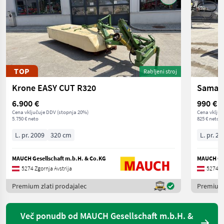
TOP
Rabljeni stroj
Krone EASY CUT R320
Samas
6.900 €
990 €
Cena vključuje DDV (stopnja 20%)
Cena vključ
5.750 € neto
825 € neto
L. pr. 2009
320 cm
L. pr. 20
MAUCH Gesellschaft m.b.H. & Co.KG
MAUCH Ges
5274 Zgornja Avstrija
5274 Zg
Premium zlati prodajalec
Premium 
Več ponudb od MAUCH Gesellschaft m.b.H. &