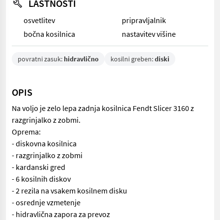
LASTNOSTI
osvetlitev
pripravljalnik
bočna kosilnica
nastavitev višine
povratni zasuk:
hidravlično
kosilni greben:
diski
OPIS
Na voljo je zelo lepa zadnja kosilnica Fendt Slicer 3160 z
razgrinjalko z zobmi.
Oprema:
- diskovna kosilnica
- razgrinjalko z zobmi
- kardanski gred
- 6 kosilnih diskov
- 2 rezila na vsakem kosilnem disku
- osrednje vzmetenje
- hidravlična zapora za prevoz