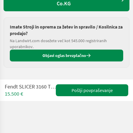
Co.KG
Imate Stroji in oprema za žetev in spravilo / Kosilnica za
prodajo?
Na Landwirt.com dosežete več kot 545.000 registriranih
uporabnikov.
Objavi oglas brezplačno
Fendt SLICER 3160 TLX - KC + Aufbereiter
Pošlji povpraševanje
15.500 €