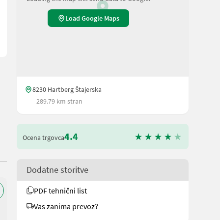
Load Google Maps
8230 Hartberg Štajerska
289.79 km stran
4.4
Ocena trgovca
Dodatne storitve
PDF tehnični list
Vas zanima prevoz?