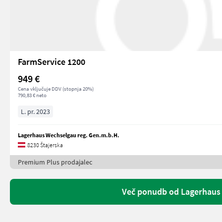
FarmService 1200
949 €
Cena vključuje DDV (stopnja 20%)
790,83 € neto
L. pr. 2023
Lagerhaus Wechselgau reg. Gen.m.b.H.
8230 Štajerska
Premium Plus prodajalec
Več ponudb od Lagerhaus 