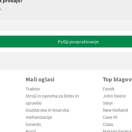
a prodajo?
v.
Pošlji povpraševanje
Mali oglasi
Top blago
Traktor
Fendt
Stroji in oprema za žetev in
John Deere
spravilo
Steyr
Gozdarska in lesarska
New Holland
mehanizacija
Case IH
Govedo
Claas
Konji
Massey Fergu