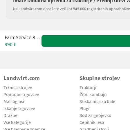
Imate Dodatna oprema za traktorje / Prednji uteži z
Na Landwirt.com dosežete več kot 545.000 registriranih uporabniko
FarmService 800kg
990 €
Landwirt.com
Skupine strojev
Tržnica strojev
Traktorji
Ponudbe trgovcev
Žitni kombajn
Mali oglasi
Stiskalnica za bale
Iskanje trgovcev
Plugi
Dražbe
Sod za gnojevko
Vse kategorije
Cepilnik lesa
Vse blagovne znamke
Gradbeni stroji