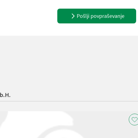
Pošlji povpraševanje
b.H.