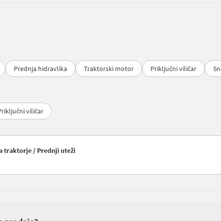
Prednja hidravlika
Traktorski motor
Priključni viličar
Sn
Priključni viličar
traktorje / Prednji uteži