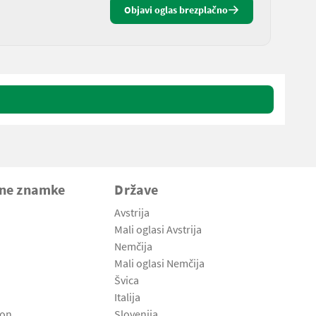
Objavi oglas brezplačno
vne znamke
Države
Avstrija
Mali oglasi Avstrija
Nemčija
Mali oglasi Nemčija
Švica
Italija
son
Slovenija