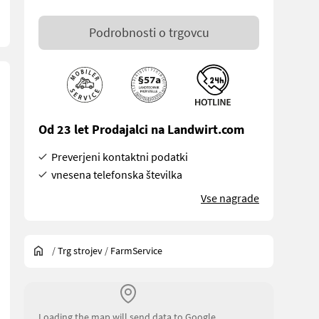
Podrobnosti o trgovcu
Od 23 let Prodajalci na Landwirt.com
Preverjeni kontaktni podatki
vnesena telefonska številka
Vse nagrade
/
Trg strojev
/
FarmService
Loading the map will send data to Google.