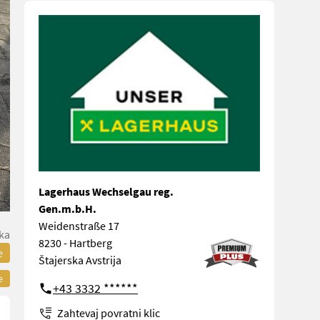
Lagerhaus Wechselgau reg.
Gen.m.b.H.
Weidenstraße 17
ka
8230 - Hartberg
e
Štajerska Avstrija
e
+43 3332 ******
Zahtevaj povratni klic