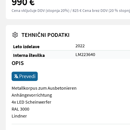
990 €
Cena vključuje DDV (stopnja 20%)
/ 825 € Cena brez DDV (20 % stopnj
TEHNIČNI PODATKI
2022
Leto izdelave
LM223640
Interna številka
OPIS
Prevedi
Metallkorpus zum Ausbetonieren
Anhängevorrichtung
4x LED Scheinwerfer
RAL 3000
Lindner
Metallkorpus zum Ausbetonieren Anhängevorrichtung 4x LED