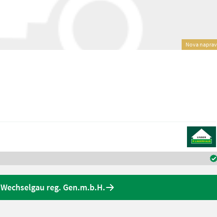
Nova napra
Wechselgau reg. Gen.m.b.H.