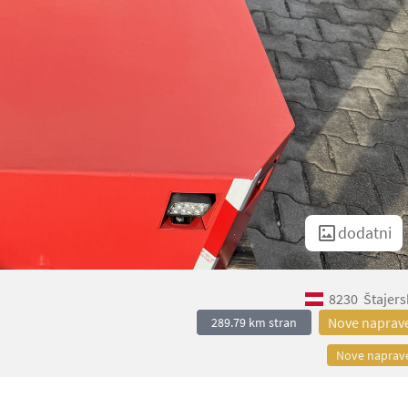
dodatni
8230
Štajers
Nove naprav
289.79 km stran
Nove naprav