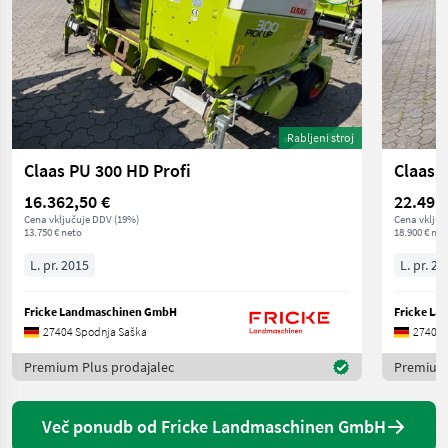
Rabljeni stroj
Claas PU 300 HD Profi
Claas 
16.362,50 €
22.491
Cena vključuje DDV (19%)
Cena vključ
13.750 € neto
18.900 € net
L. pr. 2015
L. pr. 20
Fricke Landmaschinen GmbH
Fricke L
27404 Spodnja Saška
27404 
Premium Plus prodajalec
Premium 
Več ponudb od Fricke Landmaschinen GmbH