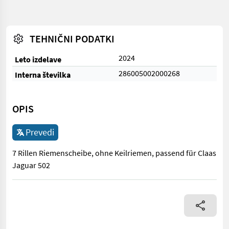
TEHNIČNI PODATKI
2024
Leto izdelave
286005002000268
Interna številka
OPIS
Prevedi
7 Rillen Riemenscheibe, ohne Keilriemen, passend für Claas
Jaguar 502
7 Rillen Riemenscheibe, ohne Keilriemen, passend für Claas Ja