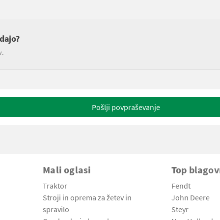
odajo?
v.
Pošlji povpraševanje
Mali oglasi
Top blago
Traktor
Fendt
Stroji in oprema za žetev in
John Deere
spravilo
Steyr