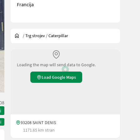
Francija
/
Trg strojev
/
Caterpillar
Loading the map will send data to Google.
Load Google Maps
08
i
i
93208 SAINT DENIS
1171.65 km stran