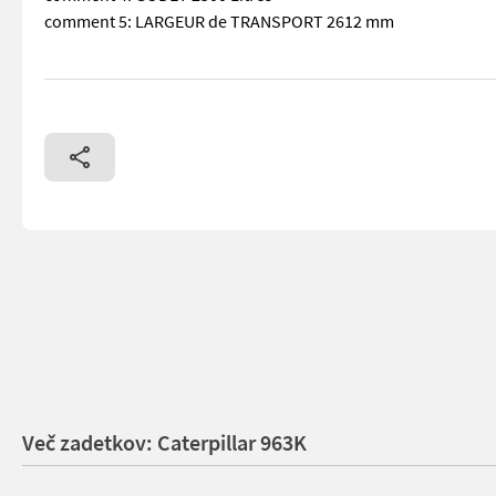
comment 5: LARGEUR de TRANSPORT 2612 mm
== More details (EN) == Air Conditioner Arrangement Emiss
Več zadetkov: Caterpillar 963K