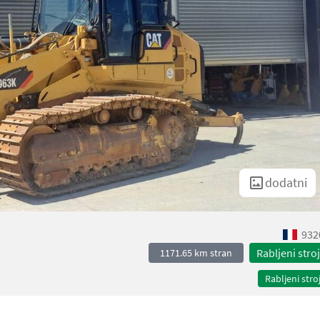
dodatni
932
Rabljeni stroj
1171.65 km stran
Rabljeni stroj