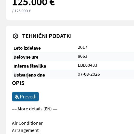
125.000 €
/ 125.000 €
TEHNIČNI PODATKI
2017
Leto izdelave
8663
Delovne ure
LBL00433
Interna številka
07-08-2026
Ustvarjeno dne
OPIS
Prevedi
== More details (EN) ==
Air Conditioner
Arrangement