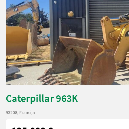
Caterpillar 963K
93208, Francija