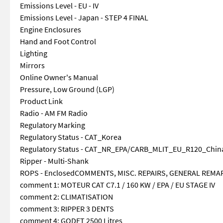
Emissions Level - EU - IV
Emissions Level - Japan - STEP 4 FINAL
Engine Enclosures
Hand and Foot Control
Lighting
Mirrors
Online Owner's Manual
Pressure, Low Ground (LGP)
Product Link
Radio - AM FM Radio
Regulatory Marking
Regulatory Status - CAT_Korea
Regulatory Status - CAT_NR_EPA/CARB_MLIT_EU_R120_China
Ripper - Multi-Shank
ROPS - EnclosedCOMMENTS, MISC. REPAIRS, GENERAL REMA
comment 1: MOTEUR CAT C7.1 / 160 KW / EPA / EU STAGE IV
comment 2: CLIMATISATION
comment 3: RIPPER 3 DENTS
comment 4: GODET 2500 Litres