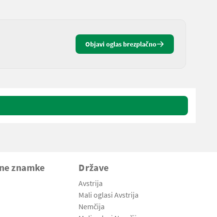
Objavi oglas brezplačno
vne znamke
Države
Avstrija
Mali oglasi Avstrija
Nemčija