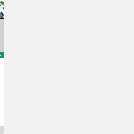
oj
Giant G 3500
Namesto: 73.900 €
70.205 €
Cena vključuje DDV (stopnja 20%)
58.504,17 € neto
66 KM/49 kW
L. pr. 2024
34 h
Landtechnik Villach GmbH
9500 Koroška
Premium zlati prodajalec