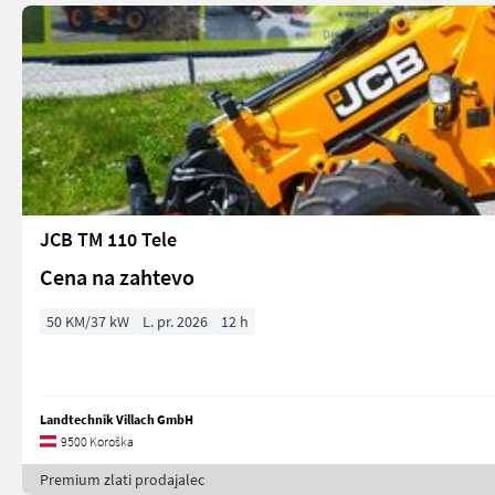
JCB TM 110 Tele
Cena na zahtevo
50 KM/37 kW
L. pr. 2026
12 h
Landtechnik Villach GmbH
9500 Koroška
Premium zlati prodajalec